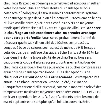
chauffage Brazeco est l’énergie alternative parfaite pour chauffer
votre logement. Quels sont les atouts du chauffage au bois
compacté ? Écologique, il est aussi moins coûteux qu’un système
de chauffage au gaz de ville ou à l’électricité. Effectivement, le prix
du kWh oscille entre 2,5 et 7 cts c’est-à-dire 5 cts en moyenne
tandis que l’électricité est à 15 cts et le gaz de ville 8 cts.
Adopter
le chauffage au bois constituera ainsi un premier avantage
pour votre portefeuille
. Vous serez probablement étonné de
découvrir que le taux d’humidité des bûches compressées,
conçues à base de sciures sèches, est de moins de 9 % lorsque
celui du bois de chauffage classique, séché 2 ans, est de 20 %. Le
bois densifié donne la possibilité de se chauffer au bois sans
cautionner la coupe d’arbres sur pied, contrairement au bois de
chauffage classique. N’hésitez plus entre les bûches compressées
et un bois de chauffage traditionnel. Elles dégagent plus de
chaleur et
chauffent donc plus efficacement
. Les températures
annuelles à Blanquefort et en Gironde En été, le climat de
Blanquefort est ensoleillé et chaud, comme le montre le relevé des
températures maximales moyennes recensées entre 1981 et 2010.
En hiver cependant, les 21.9°C à 27.5°C atteints entre les mois de
mai et septembre ne sont plus qu’un lointain souvenir. Entre