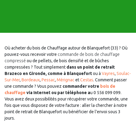
Où acheter du bois de Chauffage autour de Blanquefort (33) ? Où
pouvez-vous recevoir votre
commande
de bois de chauffage
compressé
ou de pellets, de bois densifié et de bûches
compressées ? Tout simplement
dans un point de retrait
Brazeco en Gironde, comme à Blanquefort
ou à
Vayres
,
Soulac-
Sur-Mer
,
Bordeaux
,
Pessac
,
Mérignac
et
Cestas
. Comment passer
une commande ? Vous pouvez
commander votre
bois de
chauffage
via Internet ou par téléphone a
u 0 556 099 099.
Vous avez deux possibilités pour récupérer votre commande, une
fois que vous disposez de votre facture : aller la chercher à notre
point de retrait de Blanquefort ou bénéficier de l’envoi sous 3
jours.