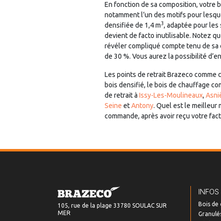
En fonction de sa composition, votre 
notamment l’un des motifs pour lesq
3
densifiée de 1,4 m
, adaptée pour les
devient de facto inutilisable. Notez qu
révéler compliqué compte tenu de sa c
de 30 %. Vous aurez la possibilité d’e
Les points de retrait Brazeco comme ce
bois densifié, le bois de chauffage c
de retrait à
Issy-Les-Moulineaux
,
Asni
Seine
et
Antony
. Quel est le meilleu
commande, après avoir reçu votre factu
INFOS
Bois de
105, rue de la plage 33780 SOULAC SUR
MER
Granulés