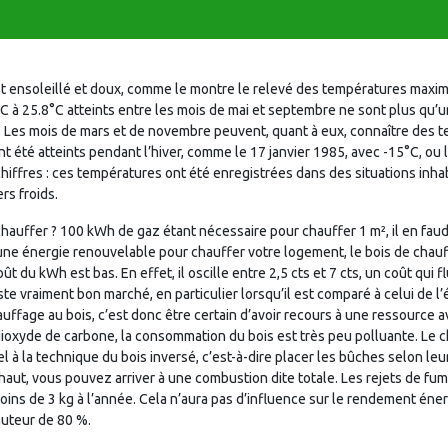
t est ensoleillé et doux, comme le montre le relevé des températures ma
C à 25.8°C atteints entre les mois de mai et septembre ne sont plus qu’u
C. Les mois de mars et de novembre peuvent, quant à eux, connaître des 
 été atteints pendant l’hiver, comme le 17 janvier 1985, avec -15°C, ou le
iffres : ces températures ont été enregistrées dans des situations inhabi
rs froids.
ffer ? 100 kWh de gaz étant nécessaire pour chauffer 1 m², il en faud
 une énergie renouvelable pour chauffer votre logement, le bois de chauf
oût du kWh est bas. En effet, il oscille entre 2,5 cts et 7 cts, un coût qui
 vraiment bon marché, en particulier lorsqu’il est comparé à celui de l’éle
chauffage au bois, c’est donc être certain d’avoir recours à une ressource
dioxyde de carbone, la consommation du bois est très peu polluante. Le c
l à la technique du bois inversé, c’est-à-dire placer les bûches selon leur 
 haut, vous pouvez arriver à une combustion dite totale. Les rejets de fu
ins de 3 kg à l’année. Cela n’aura pas d’influence sur le rendement éner
auteur de 80 %.