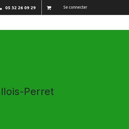
Se connecter
05 32 26 09 29
NFOS PRATIQUES
BRAZECO
CONTACTEZ-NOUS
llois-Perret