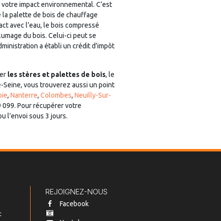
e votre impact environnemental. C’est
 la palette de bois de chauffage
act avec l’eau, le bois compressé
llumage du bois. Celui-ci peut se
nistration a établi un crédit d’impôt
rer
les stères et palettes de bois
, le
-Seine, vous trouverez aussi un point
oie
,
Nanterre
,
Colombes
,
Neuilly-Sur-
 099. Pour récupérer votre
u l’envoi sous 3 jours.
REJOIGNEZ-NOUS
Facebook
t