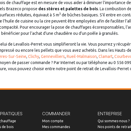
bois de chauffage est en mesure de vous aider à diminuer l’importance d
uels Brazeco propose
des stères et palettes de bois
. La combustion de
3
 surfaces réduites, équivaut à 5 m
de bûches basiques. S’il entre en cont
e l’huile de cuisine ou la cire peuvent être employées afin de faciliter l’a
ompacité. Pour encourager la pose de chauffages écoresponsables, l’admi
n bénéficier pour l’achat d’une chaudière ou d’un poêle à granulés.
lui de Levallois-Perret vous simplifieront la vie. Vous pourrez y récupé
ompressé ou encore les pellets que vous avez achetés. Dans les Hauts-de
ères-Sur-Seine
,
Clichy
,
Gennevilliers
,
Rueil-Malmaison
,
Clamart
,
Courbev
r moyen de passer commande ? Par Internet ou par téléphone au 0 556 099
re, vous pouvez choisir entre notre point de retrait de Levallois-Perret o
 PRATIQUES
COMMANDER
ENTREPRISE
 chauffage
Mon compte
Qui sommes-nous ?
 de bois
Mes commandes
Nos points de retrai