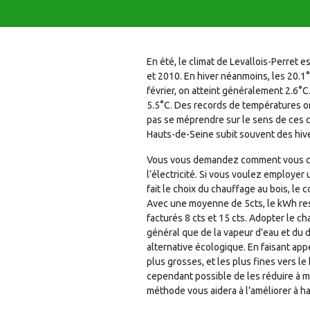
En été, le climat de Levallois-Perre
et 2010. En hiver néanmoins, les 20.1°
février, on atteint généralement 2.6°
5.5°C. Des records de températures ont
pas se méprendre sur le sens de ces ch
Hauts-de-Seine subit souvent des hive
Vous vous demandez comment vous chau
l’électricité. Si vous voulez employer
fait le choix du chauffage au bois, le c
Avec une moyenne de 5cts, le kWh reste
facturés 8 cts et 15 cts. Adopter le 
général que de la vapeur d’eau et du 
alternative écologique. En faisant appe
plus grosses, et les plus fines vers le
cependant possible de les réduire à mo
méthode vous aidera à l’améliorer à h