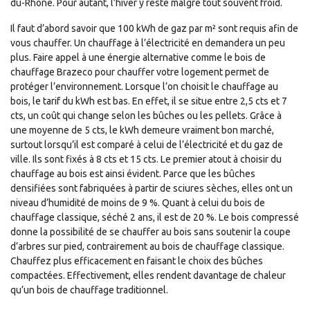
du-Rhône. Pour autant, l’hiver y reste malgré tout souvent froid.
Il faut d’abord savoir que 100 kWh de gaz par m² sont requis afin de
vous chauffer. Un chauffage à l’électricité en demandera un peu
plus. Faire appel à une énergie alternative comme le bois de
chauffage Brazeco pour chauffer votre logement permet de
protéger l’environnement. Lorsque l’on choisit le chauffage au
bois, le tarif du kWh est bas. En effet, il se situe entre 2,5 cts et 7
cts, un coût qui change selon les bûches ou les pellets. Grâce à
une moyenne de 5 cts, le kWh demeure vraiment bon marché,
surtout lorsqu’il est comparé à celui de l’électricité et du gaz de
ville. Ils sont fixés à 8 cts et 15 cts. Le premier atout à choisir du
chauffage au bois est ainsi évident. Parce que les bûches
densifiées sont fabriquées à partir de sciures sèches, elles ont un
niveau d’humidité de moins de 9 %. Quant à celui du bois de
chauffage classique, séché 2 ans, il est de 20 %. Le bois compressé
donne la possibilité de se chauffer au bois sans soutenir la coupe
d’arbres sur pied, contrairement au bois de chauffage classique.
Chauffez plus efficacement en faisant le choix des bûches
compactées. Effectivement, elles rendent davantage de chaleur
qu’un bois de chauffage traditionnel.