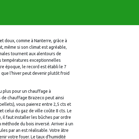
et doux, comme à Nanterre, grâce à
, même si son climat est agréable,
nimales tournent aux alentours de
es températures exceptionnelles
re époque, le record est établi le 7
que l’hiver peut devenir plutôt froid
u plus pour un chauffage à
is de chauffage Brazeco peut ainsi
lets), vous paierez entre 2,5 cts et
t celui du gaz de ville coûte 8 cts. Le
 il faut installer les bûches par ordre
la méthode du bois inversé. Arriver à un
es par an est réalisable. Votre âtre
nir votre foyer. Le taux d’humidité