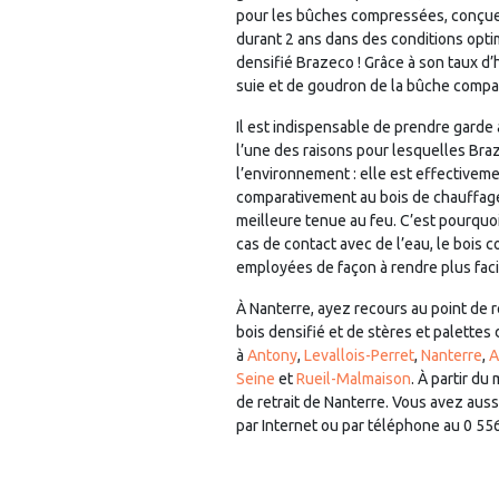
pour les bûches compressées, conçues 
durant 2 ans dans des conditions optim
densifié Brazeco ! Grâce à son taux d
suie et de goudron de la bûche compac
Il est indispensable de prendre garde 
l’une des raisons pour lesquelles Br
l’environnement : elle est effectiveme
comparativement au bois de chauffage 
meilleure tenue au feu. C’est pourqu
cas de contact avec de l’eau, le bois 
employées de façon à rendre plus faci
À Nanterre, ayez recours au point de
bois densifié et de stères et palettes
à
Antony
,
Levallois-Perret
,
Nanterre
,
A
Seine
et
Rueil-Malmaison
. À partir d
de retrait de Nanterre. Vous avez auss
par Internet ou par téléphone au 0 55