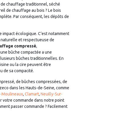
 de chauffage traditionnel, séché
eil de chauffage au bois ? Le bois
mplète. Par conséquent, les dépôts de
tre impact écologique. C’est notamment
 naturelle et respectueuse de
auffage compressé
,
l, une bûche compactée a une
usieurs bûches traditionnelles. En
sine ou la cire peuvent être
nu de sa compacité.
ompressé, de bûches compressées, de
 Brazeco dans les Hauts-de-Seine, comme
s-Moulineaux
,
Clamart
,
Neuilly-Sur-
cher votre commande dans notre point
r comment passer commande ? Facilement