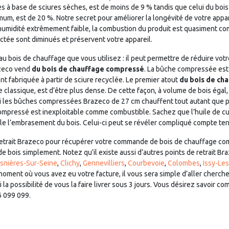
à base de sciures sèches, est de moins de 9 % tandis que celui du bois
um, est de 20 %. Notre secret pour améliorer la longévité de votre appar
’humidité extrêmement faible, la combustion du produit est quasiment co
tée sont diminués et préservent votre appareil.
au bois de chauffage que vous utilisez : il peut permettre de réduire vo
azeco vend
du bois de chauffage compressé
. La bûche compressée est
nt fabriquée à partir de sciure recyclée. Le premier atout
du bois de ch
classique, est d’être plus dense. De cette façon, à volume de bois éga
oi les bûches compressées Brazeco de 27 cm chauffent tout autant que pl
compressé est inexploitable comme combustible. Sachez que l’huile de cui
le l’embrasement du bois. Celui-ci peut se révéler compliqué compte te
 retrait Brazeco pour récupérer votre commande de bois de chauffage c
 de bois simplement. Notez qu’il existe aussi d’autres points de retrait
snières-Sur-Seine
,
Clichy
,
Gennevilliers
,
Courbevoie
,
Colombes
,
Issy-Le
u moment où vous avez eu votre facture, il vous sera simple d’aller cher
i la possibilité de vous la faire livrer sous 3 jours. Vous désirez savoi
6 099 099.