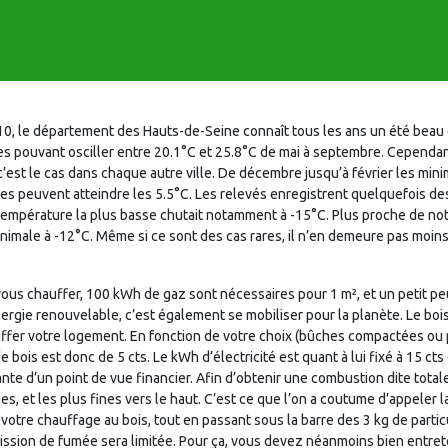
10, le département des Hauts-de-Seine connaît tous les ans un été beau 
pouvant osciller entre 20.1°C et 25.8°C de mai à septembre. Cependant
 c’est le cas dans chaque autre ville. De décembre jusqu’à février les mi
les peuvent atteindre les 5.5°C. Les relevés enregistrent quelquefois d
a température la plus basse chutait notamment à -15°C. Plus proche de not
imale à -12°C. Même si ce sont des cas rares, il n’en demeure pas moins 
ous chauffer, 100 kWh de gaz sont nécessaires pour 1 m², et un petit pe
’énergie renouvelable, c’est également se mobiliser pour la planète. Le bo
ffer votre logement. En fonction de votre choix (bûches compactées ou pel
bois est donc de 5 cts. Le kWh d’électricité est quant à lui fixé à 15 cts e
te d’un point de vue financier. Afin d’obtenir une combustion dite totale,
es, et les plus fines vers le haut. C’est ce que l’on a coutume d’appeler 
re chauffage au bois, tout en passant sous la barre des 3 kg de particul
ission de fumée sera limitée. Pour ça, vous devez néanmoins bien entrete