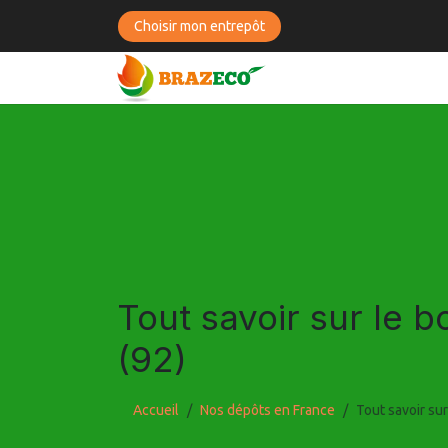
Se rendre au contenu
Choisir mon entrepôt
BOUTIQUE
BOIS C
Tout savoir sur le 
(92)
Accueil
Nos dépôts en France
Tout savoir su