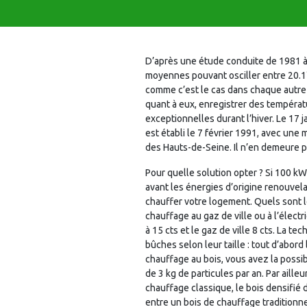
D’après une étude conduite de 1981 à
moyennes pouvant osciller entre 20.1°C
comme c’est le cas dans chaque autre
quant à eux, enregistrer des tempéra
exceptionnelles durant l’hiver. Le 17 
est établi le 7 février 1991, avec une m
des Hauts-de-Seine. Il n’en demeure pa
Pour quelle solution opter ? Si 100 kW
avant les énergies d’origine renouvela
chauffer votre logement. Quels sont 
chauffage au gaz de ville ou à l’électric
à 15 cts et le gaz de ville 8 cts. La 
bûches selon leur taille : tout d’abord
chauffage au bois, vous avez la possi
de 3 kg de particules par an. Par aill
chauffage classique, le bois densifié d
entre un bois de chauffage traditionn