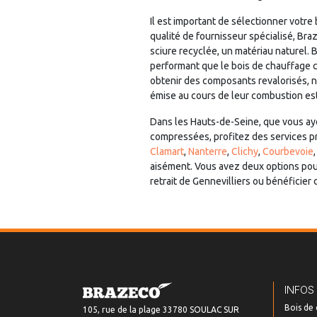
Il est important de sélectionner votre
qualité de fournisseur spécialisé, Br
sciure recyclée, un matériau naturel. B
performant que le bois de chauffage 
obtenir des composants revalorisés, n
émise au cours de leur combustion est
Dans les Hauts-de-Seine, que vous aye
compressées, profitez des services pr
Clamart
,
Nanterre
,
Clichy
,
Courbevoie
aisément. Vous avez deux options pour
retrait de Gennevilliers ou bénéficier
INFOS
Bois de
105, rue de la plage 33780 SOULAC SUR