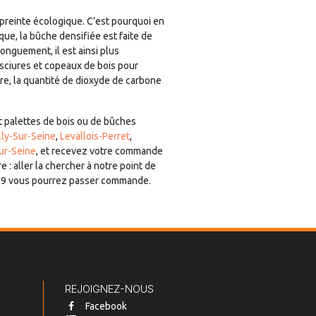
mpreinte écologique. C’est pourquoi en
que, la bûche densifiée est faite de
onguement, il est ainsi plus
sciures et copeaux de bois pour
re, la quantité de dioxyde de carbone
t palettes de bois ou de bûches
lly-Sur-Seine
,
Levallois-Perret
,
ur-Seine
, et recevez votre commande
: aller la chercher à notre point de
9 099 vous pourrez passer commande.
REJOIGNEZ-NOUS
Facebook