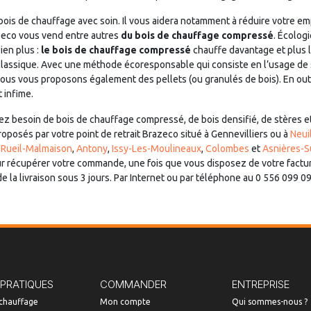
 bois de chauffage avec soin. Il vous aidera notamment à réduire votre e
azeco vous vend entre autres
du bois de chauffage compressé
. Écologi
ien plus :
le bois de chauffage compressé
chauffe davantage et plus l
classique. Avec une méthode écoresponsable qui consiste en l’usage de 
ous vous proposons également des pellets (ou granulés de bois). En out
 infime.
z besoin de bois de chauffage compressé, de bois densifié, de stères e
oposés par votre point de retrait Brazeco situé à Gennevilliers ou à
Neui
,
Rueil-Malmaison
,
Antony
,
Issy-Les-Moulineaux
,
Colombes
et
Asnières-S
 récupérer votre commande, une fois que vous disposez de votre facture 
 de la livraison sous 3 jours. Par Internet ou par téléphone au 0 556 09
 PRATIQUES
COMMANDER
ENTREPRISE
 chauffage
Mon compte
Qui sommes-nous ?