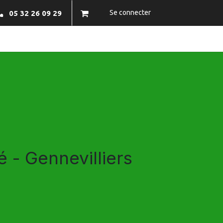
Se connecter
05 32 26 09 29
NFOS PRATIQUES
BRAZECO
CONTACTEZ-NOUS
 - Gennevilliers