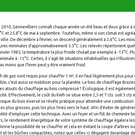
 2010, Gennevilliers connaît chaque année un été beau et doux grâce à
 et 25.8°C de mai à septembre. Toutefois, même si son climat est agréable
 ville. De décembre à février, on descend généralement à 2.6°C. Les mo
tures minimales d’approximativement 5.5°C. Les relevés répertorient qu
janvier 1985, la température la plus froide chutait par exemple à -15°C. 
inimale à -12°C. Certes, il s’agit de situations inhabituelles qui n’illustren
s moins que l’hiver peut y être vraiment froid.
h de gaz sont requis pour chauffer 1 m², il en faut légèrement plus pour u
ble, c’est aussi se mobiliser pour la planète. Le bois de chauffage Braz
les atouts du chauffage au bois compressé ? Écologique, il est égaleme
ité. Effectivement, le coût du kWh se situe entre 2,5 et 7 cts  soit 5 cts
technique du bois inversé se révèle pratique pour atteindre une combustion dit
 les plus grosses, puis les plus fines vers le haut. Afin d’éviter de génér
bilité d’employer cette technique. Avec un foyer et un fût de cheminée 
eurs, le rendement énergétique de votre système de chauffage égalera les 
onne la possibilité de se chauffer et cela en évitant la coupe d’arbres sur
el et les bûches compactées, notez que celles-ci dégagent davantage de