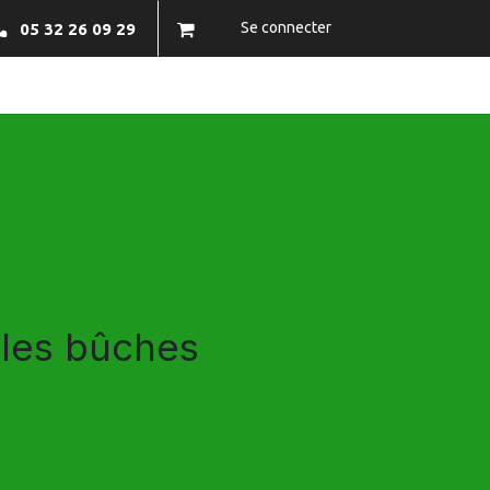
Se connecter
05 32 26 09 29
NFOS PRATIQUES
BRAZECO
CONTACTEZ-NOUS
 les bûches