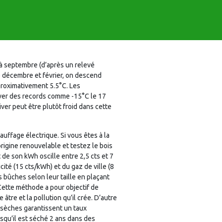
à septembre (d’après un relevé
re décembre et février, on descend
proximativement 5.5°C. Les
ever des records comme -15°C le 17
iver peut être plutôt froid dans cette
uffage électrique. Si vous êtes à la
rigine renouvelable et testez le bois
e son kWh oscille entre 2,5 cts et 7
cité (15 cts/kWh) et du gaz de ville (8
es bûches selon leur taille en plaçant
. Cette méthode a pour objectif de
âtre et la pollution qu’il crée. D’autre
s sèches garantissent un taux
squ’il est séché 2 ans dans des