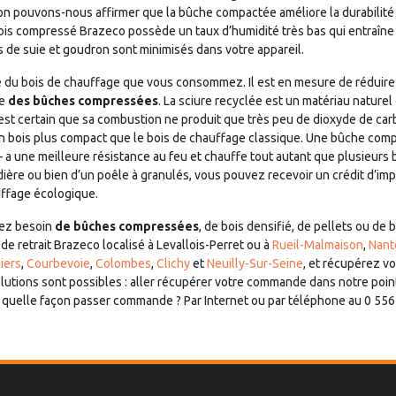
son pouvons-nous affirmer que la bûche compactée améliore la durabilité
ois compressé Brazeco possède un taux d’humidité très bas qui entraî
s de suie et goudron sont minimisés dans votre appareil.
re du bois de chauffage que vous consommez. Il est en mesure de réduire
ue
des bûches compressées
. La sciure recyclée est un matériau naturel
 est certain que sa combustion ne produit que très peu de dioxyde de car
un bois plus compact que le bois de chauffage classique. Une bûche comp
a une meilleure résistance au feu et chauffe tout autant que plusieurs b
ière ou bien d’un poêle à granulés, vous pouvez recevoir un crédit d’imp
uffage écologique.
yez besoin
de bûches compressées
, de bois densifié, de pellets ou de
de retrait Brazeco localisé à Levallois-Perret ou à
Rueil-Malmaison
,
Nant
iers
,
Courbevoie
,
Colombes
,
Clichy
et
Neuilly-Sur-Seine
, et récupérez 
utions sont possibles : aller récupérer votre commande dans notre point 
De quelle façon passer commande ? Par Internet ou par téléphone au 0 556