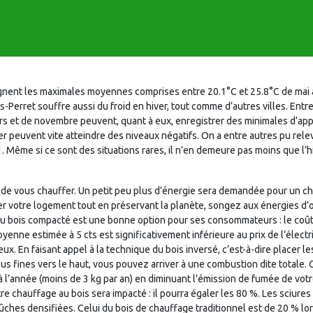
gnent les maximales moyennes comprises entre 20.1°C et 25.8°C de mai 
s-Perret souffre aussi du froid en hiver, tout comme d’autres villes. Ent
rs et de novembre peuvent, quant à eux, enregistrer des minimales d’ap
r peuvent vite atteindre des niveaux négatifs. On a entre autres pu rel
1. Même si ce sont des situations rares, il n’en demeure pas moins que l’h
 de vous chauffer. Un petit peu plus d’énergie sera demandée pour un cha
r votre logement tout en préservant la planète, songez aux énergies d’o
 bois compacté est une bonne option pour ses consommateurs : le coût d
yenne estimée à 5 cts est significativement inférieure au prix de l’électri
eux. En faisant appel à la technique du bois inversé, c’est-à-dire placer l
lus fines vers le haut, vous pouvez arriver à une combustion dite totale
à l’année (moins de 3 kg par an) en diminuant l’émission de fumée de votre 
e chauffage au bois sera impacté : il pourra égaler les 80 %. Les sciure
ûches densifiées. Celui du bois de chauffage traditionnel est de 20 % lor