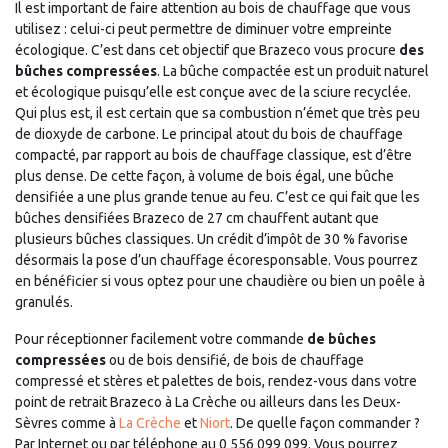
Il est important de faire attention au bois de chauffage que vous
utilisez : celui-ci peut permettre de diminuer votre empreinte
écologique. C’est dans cet objectif que Brazeco vous procure
des
bûches compressées
. La bûche compactée est un produit naturel
et écologique puisqu’elle est conçue avec de la sciure recyclée.
Qui plus est, il est certain que sa combustion n’émet que très peu
de dioxyde de carbone. Le principal atout du bois de chauffage
compacté, par rapport au bois de chauffage classique, est d’être
plus dense. De cette façon, à volume de bois égal, une bûche
densifiée a une plus grande tenue au feu. C’est ce qui fait que les
bûches densifiées Brazeco de 27 cm chauffent autant que
plusieurs bûches classiques. Un crédit d’impôt de 30 % favorise
désormais la pose d’un chauffage écoresponsable. Vous pourrez
en bénéficier si vous optez pour une chaudière ou bien un poêle à
granulés.
Pour réceptionner facilement votre commande
de bûches
compressées
ou de bois densifié, de bois de chauffage
compressé et stères et palettes de bois, rendez-vous dans votre
point de retrait Brazeco à La Crèche ou ailleurs dans les Deux-
Sèvres comme à
La Crèche
et
Niort
. De quelle façon commander ?
Par Internet ou par téléphone au 0 556 099 099. Vous pourrez