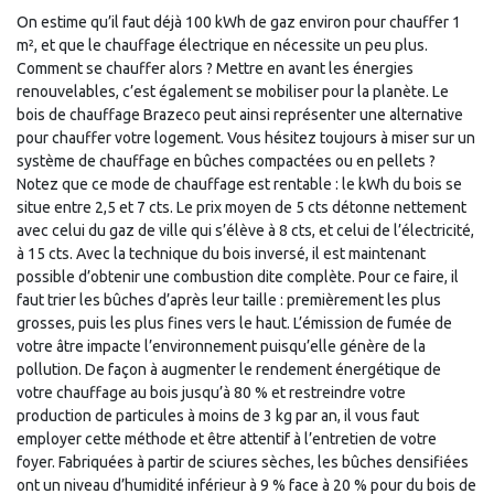
On estime qu’il faut déjà 100 kWh de gaz environ pour chauffer 1
m², et que le chauffage électrique en nécessite un peu plus.
Comment se chauffer alors ? Mettre en avant les énergies
renouvelables, c’est également se mobiliser pour la planète. Le
bois de chauffage Brazeco peut ainsi représenter une alternative
pour chauffer votre logement. Vous hésitez toujours à miser sur un
système de chauffage en bûches compactées ou en pellets ?
Notez que ce mode de chauffage est rentable : le kWh du bois se
situe entre 2,5 et 7 cts. Le prix moyen de 5 cts détonne nettement
avec celui du gaz de ville qui s’élève à 8 cts, et celui de l’électricité,
à 15 cts. Avec la technique du bois inversé, il est maintenant
possible d’obtenir une combustion dite complète. Pour ce faire, il
faut trier les bûches d’après leur taille : premièrement les plus
grosses, puis les plus fines vers le haut. L’émission de fumée de
votre âtre impacte l’environnement puisqu’elle génère de la
pollution. De façon à augmenter le rendement énergétique de
votre chauffage au bois jusqu’à 80 % et restreindre votre
production de particules à moins de 3 kg par an, il vous faut
employer cette méthode et être attentif à l’entretien de votre
foyer. Fabriquées à partir de sciures sèches, les bûches densifiées
ont un niveau d’humidité inférieur à 9 % face à 20 % pour du bois de