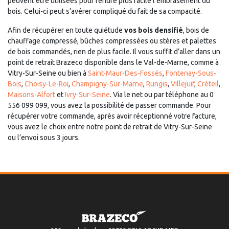
peuvent être utilisées pour rendre plus facile l’embrasement du
bois. Celui-ci peut s’avérer compliqué du fait de sa compacité.
Afin de récupérer en toute quiétude
vos bois densifié
, bois de
chauffage compressé, bûches compressées ou stères et palettes
de bois commandés, rien de plus facile. Il vous suffit d’aller dans un
point de retrait Brazeco disponible dans le Val-de-Marne, comme à
Vitry-Sur-Seine ou bien à
Saint-Maur-Des-Fossés
,
Fontenay-Sous-
Bois
,
Choisy-Le-Roi
,
Champigny-Sur-Marne
,
Rungis
,
Villejuif
,
Créteil
,
Maisons-Alfort
et
Ivry-Sur-Seine
. Via le net ou par téléphone au 0
556 099 099, vous avez la possibilité de passer commande. Pour
récupérer votre commande, après avoir réceptionné votre facture,
vous avez le choix entre notre point de retrait de Vitry-Sur-Seine
ou l’envoi sous 3 jours.