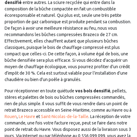
densifié
entre autres. La sciure recyclée qui entre dans la
composition de la bûche compactée en fait un combustible
écoresponsable et naturel. Qui plus est, seule une très petite
proportion de gaz carbonique est produite pendant sa combustion.
De façon à avoir une meilleure résistance au feu, nous vous
recommandons les bûches compressées Brazeco de 27 cm.
Effectivement, elles chauffent autant que plusieurs bûches
classiques, puisque le bois de chauffage compressé est plus
compact que celles-ci. De cette façon, à volume égal de bois, une
bûche densifiée sera plus efficace. Si vous décidez d’acquérir un
moyen de chauffage écologique, vous pourrez profiter d’un crédit
d’impôt de 30 %. Cela est surtout valable pour l’installation d’une
chaudière ou bien d’un poêle à granulés.
Pour réceptionner en toute quiétude
vos bois densifié
, pellets,
stères et palettes de bois ou bûches compressées commandés,
rien de plus simple. Il vous suffit de vous rendre dans un point de
retrait Brazeco accessible en Seine-Maritime, comme au Havre ou à
Rouen
,
Le Havre
et
Saint-Nicolas-de-la-Taille
. La réception de votre
commande, une fois votre facture reçue, peut se faire dans notre
point de retrait du Havre. Vous disposez aussi de la livraison sous 3
jours. Via Internet ou par téléphone au 0 556 099 099, vous avez la