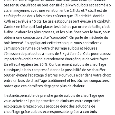
passer au chauffage au bois densifié : le kWh du bois est estimé à 5
cts en moyenne, avec une variation entre 2,5 cts et 7 cts. Il est de
ce fait près de deux fois moins coûteux que l’électricité, dont le
kWh est évalué à 15 cts. Le gaz est pour sa part évalué à 8 cts/kWh.
Gardez en tête qu’il faut placer les bûches par ordre de taille, c’est-
à-dire : d’abord les plus grosses, et les plus fines vers le haut, pour
obtenir une combustion dite “complète”. On parle de méthode du
bois inversé. En appliquant cette technique, vous contrôlerez
l’émission de fumée de votre chauffage au bois et réduirez
l’émission de particules à moins de 3 kg à l’année. Cela pourra aussi
impacter favorablement le rendement énergétique de votre foyer.
En effet, il égalera les 80 %. Contrairement au bois de chauffage
classique, le bois compressé donne la possibilité de se chauffer
tout en évitant l’abattage d’arbres. Pour vous aider dans votre choix
entre un bois de chauffage traditionnel et les bûches compactées,
notez que ces dernières dégagent plus de chaleur.
Il est indispensable de prendre garde au bois de chauffage que
vous achetez : il peut permettre de diminuer votre empreinte
écologique. Brazeco vous propose donc des solutions de
chauffage grâce au bois écoresponsable, grâce à
son bois