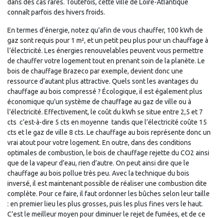
dans des cas rares. Toutefois, cette ville de Loire-Atlantique
connaît parfois des hivers froids.
En termes d’énergie, notez qu’afin de vous chauffer, 100 kWh de
gaz sont requis pour 1 m², et un petit peu plus pour un chauffage à
l’électricité. Les énergies renouvelables peuvent vous permettre
de chauffer votre logement tout en prenant soin de la planète. Le
bois de chauffage Brazeco par exemple, devient donc une
ressource d’autant plus attractive. Quels sont les avantages du
chauffage au bois compressé ? Écologique, il est également plus
économique qu’un système de chauffage au gaz de ville ou à
l’électricité. Effectivement, le coût du kWh se situe entre 2,5 et 7
cts  c’est-à-dire 5 cts en moyenne  tandis que l’électricité coûte 15
cts et le gaz de ville 8 cts. Le chauffage au bois représente donc un
vrai atout pour votre logement. En outre, dans des conditions
optimales de combustion, le bois de chauffage rejette du CO2 ainsi
que de la vapeur d’eau, rien d’autre. On peut ainsi dire que le
chauffage au bois pollue très peu. Avec la technique du bois
inversé, il est maintenant possible de réaliser une combustion dite
complète. Pour ce faire, il faut ordonner les bûches selon leur taille
: en premier lieu les plus grosses, puis les plus fines vers le haut.
C’est le meilleur moyen pour diminuer le rejet de fumées, et de ce