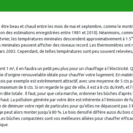
r être beau et chaud entre les mois de mai et septembre, comme le mont
lon des estimations enregistrées entre 1981 et 2010). Néanmoins, comme d
évrier, les températures minimales descendent approximativement à 1.5°
 les minimales peuvent afficher des niveaux record. Les thermomètres ont
ars 2005. Cependant, de telles températures sont peu souvent relevées, 
 1 m², il en faudra un petit peu plus pour un chauffage à l’électricité. 
ie d’origine renouvelable idéale pour chauffer votre logement. En matiè
is par exemple est extrêmement attractif, avec une moyenne de 5 cts pa
aximum de 8 cts. Si on regarde le gaz de ville, il est à 8 cts du kWh, et l’
ite totale . Il faut, pour que cela marche, ordonner les bûches d’après l
le haut. La pollution générée par votre âtre est inhérente à l’émission de
le de diminuer votre rejet de particules pour qu’elles ne dépassent pas 3
 peut alors monter jusqu’à 80 %. Le bois densifié diffère aussi du bois d
s. Les bûches compactées sont vos meilleures alliées pour chauffer effi
ique.