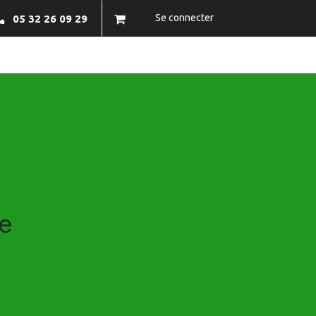
Se connecter
05 32 26 09 29
NFOS PRATIQUES
BRAZECO
CONTACTEZ-NOUS
ne