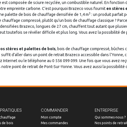
est composée de sciure recyclée, un combustible naturel. En fonction d
otre empreinte carbone. C’est pourquoi Brazeco vous fournit
en stères 
3
e palette de bois de chauffage densifiée de 1,4 m
: un produit parfait 
 de chauffage compressé, plutôt qu’un bois de chauffage classique ? Pa
densifiées Brazeco, longues de 27 cm, chauffent tout autant que plusie
toutefois se révéler difficile et plus long. Vous avez la possibilité de pa
os stères et palettes de bois
, bois de chauffage compressé, bûches 
s suffit d’aller dans un point de retrait Brazeco accessible dans l’Yonne
z Internet ou le téléphone au 0 556 099 099. Une fois que vous avez reçu
otre point de retrait de Pont-Sur-Yonne. Vous avez aussi la possibilité d
 PRATIQUES
COMMANDER
ENTREPRISE
 chauffage
Mon compte
Qui sommes-nous ?
 de bois
Mes commandes
Nos points de retrai