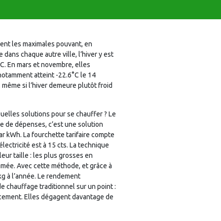
rent les maximales pouvant, en
ans chaque autre ville, l’hiver y est
C. En mars et novembre, elles
 notamment atteint -22.6°C le 14
même si l’hiver demeure plutôt froid
Quelles solutions pour se chauffer ? Le
re de dépenses, c’est une solution
r kWh. La fourchette tarifaire compte
électricité est à 15 cts. La technique
eur taille : les plus grosses en
 fumée. Avec cette méthode, et grâce à
 kg à l’année. Le rendement
e chauffage traditionnel sur un point :
cacement. Elles dégagent davantage de