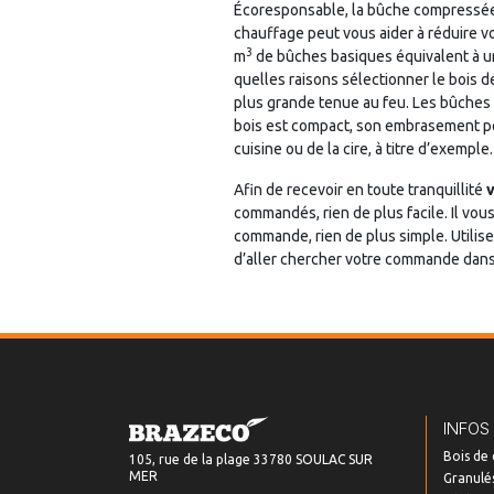
Écoresponsable, la bûche compressée 
chauffage peut vous aider à réduire v
3
m
de bûches basiques équivalent à un
quelles raisons sélectionner le bois
plus grande tenue au feu. Les bûches 
bois est compact, son embrasement peut 
cuisine ou de la cire, à titre d’exemple.
Afin de recevoir en toute tranquillité
v
commandés, rien de plus facile. Il vou
commande, rien de plus simple. Utilise
d’aller chercher votre commande dans n
INFOS
Bois de
105, rue de la plage 33780 SOULAC SUR
MER
Granulés