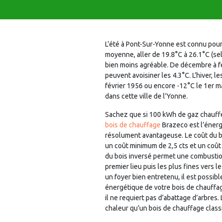
L’été à Pont-Sur-Yonne est connu pou
moyenne, aller de 19.8°C à 26.1°C (se
bien moins agréable. De décembre à f
peuvent avoisiner les 4.3°C. L’hiver,
février 1956 ou encore -12°C le 1er m
dans cette ville de l’Yonne.
Sachez que si 100 kWh de gaz chauffent
bois de chauffage
Brazeco est l’énerg
résolument avantageuse. Le coût du bo
un coût minimum de 2,5 cts et un coût m
du bois inversé permet une combustion d
premier lieu puis les plus fines vers 
un foyer bien entretenu, il est possib
énergétique de votre bois de chauffage
il ne requiert pas d’abattage d’arbre
chaleur qu’un bois de chauffage class