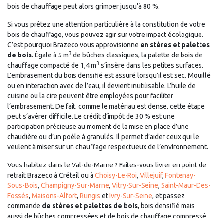
bois de chauffage peut alors grimper jusqu’à 80 %.
Si vous prêtez une attention particulière à la constitution de votre
bois de chauffage, vous pouvez agir sur votre impact écologique.
C’est pourquoi Brazeco vous approvisionne
en stères et palettes
3
de bois
. Égale à 5 m
de bûches classiques, la palette de bois de
3
chauffage compacté de 1,4 m
s’insère dans les petites surfaces.
L’embrasement du bois densifié est assuré lorsqu’il est sec. Mouillé
ou en interaction avec de l’eau, il devient inutilisable. L’huile de
cuisine ou la cire peuvent être employées pour faciliter
l’embrasement. De fait, comme le matériau est dense, cette étape
peut s’avérer difficile. Le crédit d’impôt de 30 % est une
participation précieuse au moment de la mise en place d’une
chaudière ou d’un poêle à granulés. Il permet d’aider ceux qui le
veulent à miser sur un chauffage respectueux de l’environnement.
Vous habitez dans le Val-de-Marne ? Faites-vous livrer en point de
retrait Brazeco à Créteil ou à
Choisy-Le-Roi
,
Villejuif
,
Fontenay-
Sous-Bois
,
Champigny-Sur-Marne
,
Vitry-Sur-Seine
,
Saint-Maur-Des-
Fossés
,
Maisons-Alfort
,
Rungis
et
Ivry-Sur-Seine
, et passez
commande
de stères et palettes de bois
, bois densifié mais
aussi de bûches compressées et de bois de chauffage compressé