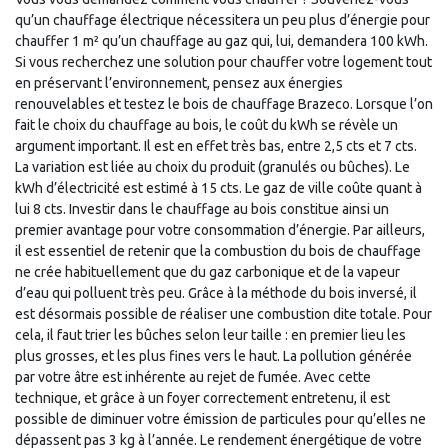
qu’un chauffage électrique nécessitera un peu plus d’énergie pour
chauffer 1 m² qu’un chauffage au gaz qui, lui, demandera 100 kWh.
Si vous recherchez une solution pour chauffer votre logement tout
en préservant l’environnement, pensez aux énergies
renouvelables et testez le bois de chauffage Brazeco. Lorsque l’on
fait le choix du chauffage au bois, le coût du kWh se révèle un
argument important. Il est en effet très bas, entre 2,5 cts et 7 cts.
La variation est liée au choix du produit (granulés ou bûches). Le
kWh d’électricité est estimé à 15 cts. Le gaz de ville coûte quant à
lui 8 cts. Investir dans le chauffage au bois constitue ainsi un
premier avantage pour votre consommation d’énergie. Par ailleurs,
il est essentiel de retenir que la combustion du bois de chauffage
ne crée habituellement que du gaz carbonique et de la vapeur
d’eau qui polluent très peu. Grâce à la méthode du bois inversé, il
est désormais possible de réaliser une combustion dite totale. Pour
cela, il faut trier les bûches selon leur taille : en premier lieu les
plus grosses, et les plus fines vers le haut. La pollution générée
par votre âtre est inhérente au rejet de fumée. Avec cette
technique, et grâce à un foyer correctement entretenu, il est
possible de diminuer votre émission de particules pour qu’elles ne
dépassent pas 3 kg à l’année. Le rendement énergétique de votre