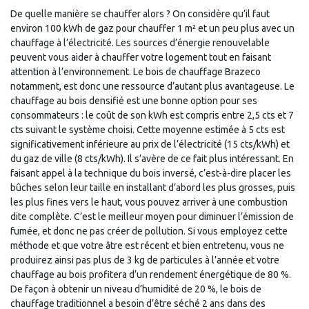
De quelle manière se chauffer alors ? On considère qu’il faut
environ 100 kWh de gaz pour chauffer 1 m² et un peu plus avec un
chauffage à l’électricité. Les sources d’énergie renouvelable
peuvent vous aider à chauffer votre logement tout en faisant
attention à l’environnement. Le bois de chauffage Brazeco
notamment, est donc une ressource d’autant plus avantageuse. Le
chauffage au bois densifié est une bonne option pour ses
consommateurs : le coût de son kWh est compris entre 2,5 cts et 7
cts suivant le système choisi. Cette moyenne estimée à 5 cts est
significativement inférieure au prix de l’électricité (15 cts/kWh) et
du gaz de ville (8 cts/kWh). Il s’avère de ce fait plus intéressant. En
faisant appel à la technique du bois inversé, c’est-à-dire placer les
bûches selon leur taille en installant d’abord les plus grosses, puis
les plus fines vers le haut, vous pouvez arriver à une combustion
dite complète. C’est le meilleur moyen pour diminuer l’émission de
fumée, et donc ne pas créer de pollution. Si vous employez cette
méthode et que votre âtre est récent et bien entretenu, vous ne
produirez ainsi pas plus de 3 kg de particules à l’année et votre
chauffage au bois profitera d’un rendement énergétique de 80 %.
De façon à obtenir un niveau d’humidité de 20 %, le bois de
chauffage traditionnel a besoin d’être séché 2 ans dans des