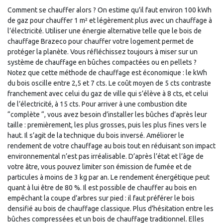
Comment se chauffer alors ? On estime qu’il faut environ 100 kWh
de gaz pour chauffer 1 m² et légèrement plus avec un chauffage à
l’électricité. Utiliser une énergie alternative telle que le bois de
chauffage Brazeco pour chauffer votre logement permet de
protéger la planète. Vous réfléchissez toujours à miser sur un
système de chauffage en bûches compactées ou en pellets ?
Notez que cette méthode de chauffage est économique : le kWh
du bois oscille entre 2,5 et 7 cts. Le coût moyen de 5 cts contraste
franchement avec celui du gaz de ville qui s’élève à 8 cts, et celui
de l’électricité, à 15 cts. Pour arriver à une combustion dite
“complète “, vous avez besoin d’installer les bûches d’après leur
taille : premièrement, les plus grosses, puis les plus fines vers le
haut. Il s’agit de la technique du bois inversé. Améliorer le
rendement de votre chauffage au bois tout en réduisant son impact
environnemental n’est pas irréalisable. D’après l’état et l’âge de
votre âtre, vous pouvez limiter son émission de fumée et de
particules à moins de 3 kg par an. Le rendement énergétique peut
quant à lui être de 80 %. Il est possible de chauffer au bois en
empêchant la coupe d’arbres sur pied : il faut préférer le bois
densifié au bois de chauffage classique. Plus d’hésitation entre les
bûches compressées et un bois de chauffage traditionnel. Elles