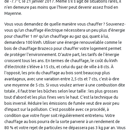
de -7.7°C le 21 janvier 2017. Même s’il s’agit de situations rares, il
n’en demeure pas moins que l’hiver peut devenir assez froid en
Mayenne.
Vous vous demandez de quelle manière vous chauffer ? Souvenez-
vous qu’un chauffage électrique nécessitera un peu plus d’énergie
pour chauffer 1 m² qu’un chauffage au gaz qui, quant à lui,
demandera 100 kWh. Utiliser une énergie renouvelable comme le
bois de chauffage Brazeco pour chauffer votre logement permet
de protéger l’environnement. D’autre part, les tarifs de l’énergie
croissent tous les ans. En termes de chauffage, le coût du kWh
d’électricité s’élève à 15 cts, et celui du gaz de ville à 8 cts. À
l’opposé, les prix du chauffage au bois sont beaucoup plus
avantageux, avec une variation entre 2,5 cts et 7 cts, c’est-à-dire
une moyenne de 5 cts. Si vous voulez arriver à une combustion dite
totale , il faut trier les bûches selon leur taille : les plus grosses
tout d’abord et les plus fines vers le haut. C’est la technique du
bois inversé. Réduire les émissions de fumée veut dire avoir peu
d’impact sur la pollution. C’est possible avec ce procédé, à
condition que votre foyer soit régulièrement entretenu. Votre
chauffage au bois pourra de la sorte parvenir à un rendement de
80 % et votre rejet de particules ne dépassera pas 3 kg par an. Vous