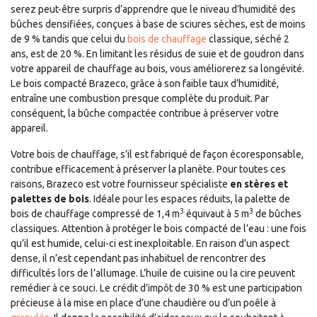
serez peut-être surpris d’apprendre que le niveau d’humidité des
bûches densifiées, conçues à base de sciures sèches, est de moins
de 9 % tandis que celui du
bois de chauffage
classique, séché 2
ans, est de 20 %. En limitant les résidus de suie et de goudron dans
votre appareil de chauffage au bois, vous améliorerez sa longévité.
Le bois compacté Brazeco, grâce à son faible taux d’humidité,
entraîne une combustion presque complète du produit. Par
conséquent, la bûche compactée contribue à préserver votre
appareil.
Votre bois de chauffage, s’il est fabriqué de façon écoresponsable,
contribue efficacement à préserver la planète. Pour toutes ces
raisons, Brazeco est votre fournisseur spécialiste
en stères et
palettes de bois
. Idéale pour les espaces réduits, la palette de
3
3
bois de chauffage compressé de 1,4 m
équivaut à 5 m
de bûches
classiques. Attention à protéger le bois compacté de l’eau : une fois
qu’il est humide, celui-ci est inexploitable. En raison d’un aspect
dense, il n’est cependant pas inhabituel de rencontrer des
difficultés lors de l’allumage. L’huile de cuisine ou la cire peuvent
remédier à ce souci. Le crédit d’impôt de 30 % est une participation
précieuse à la mise en place d’une chaudière ou d’un poêle à