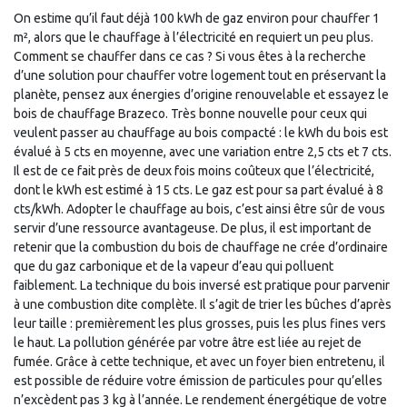
On estime qu’il faut déjà 100 kWh de gaz environ pour chauffer 1
m², alors que le chauffage à l’électricité en requiert un peu plus.
Comment se chauffer dans ce cas ? Si vous êtes à la recherche
d’une solution pour chauffer votre logement tout en préservant la
planète, pensez aux énergies d’origine renouvelable et essayez le
bois de chauffage Brazeco. Très bonne nouvelle pour ceux qui
veulent passer au chauffage au bois compacté : le kWh du bois est
évalué à 5 cts en moyenne, avec une variation entre 2,5 cts et 7 cts.
Il est de ce fait près de deux fois moins coûteux que l’électricité,
dont le kWh est estimé à 15 cts. Le gaz est pour sa part évalué à 8
cts/kWh. Adopter le chauffage au bois, c’est ainsi être sûr de vous
servir d’une ressource avantageuse. De plus, il est important de
retenir que la combustion du bois de chauffage ne crée d’ordinaire
que du gaz carbonique et de la vapeur d’eau qui polluent
faiblement. La technique du bois inversé est pratique pour parvenir
à une combustion dite complète. Il s’agit de trier les bûches d’après
leur taille : premièrement les plus grosses, puis les plus fines vers
le haut. La pollution générée par votre âtre est liée au rejet de
fumée. Grâce à cette technique, et avec un foyer bien entretenu, il
est possible de réduire votre émission de particules pour qu’elles
n’excèdent pas 3 kg à l’année. Le rendement énergétique de votre