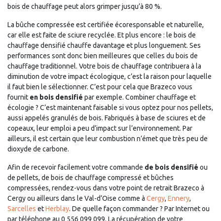
bois de chauffage peut alors grimper jusqu’à 80 %.
La bûche compressée est certifiée écoresponsable et naturelle,
car elle est faite de sciure recyclée. Et plus encore : le bois de
chauffage densifié chauffe davantage et plus longuement. Ses
performances sont donc bien meilleures que celles du bois de
chauffage traditionnel. Votre bois de chauffage contribuera à la
diminution de votre impact écologique, c’est la raison pour laquelle
il faut bien le sélectionner. C’est pour cela que Brazeco vous
fournit
en bois densifié
par exemple. Combiner chauffage et
écologie ? C’est maintenant faisable si vous optez pour nos pellets,
aussi appelés granulés de bois. Fabriqués à base de sciures et de
copeaux, leur emploi a peu d’impact sur l’environnement. Par
ailleurs, il est certain que leur combustion n’émet que très peu de
dioxyde de carbone.
Afin de recevoir facilement votre commande
de bois densifié
ou
de pellets, de bois de chauffage compressé et bûches
compressées, rendez-vous dans votre point de retrait Brazeco à
Cergy ou ailleurs dans le Val-d’Oise comme à
Cergy
,
Ennery
,
Sarcelles
et
Herblay
. De quelle façon commander ? Par Internet ou
par téléphone au 0 556 099 099. La récupération de votre