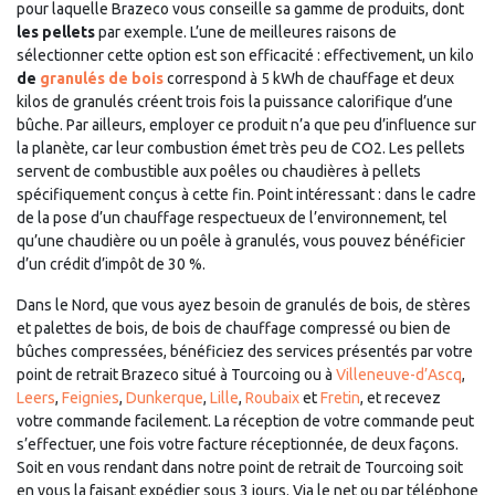
pour laquelle Brazeco vous conseille sa gamme de produits, dont
les pellets
par exemple. L’une de meilleures raisons de
sélectionner cette option est son efficacité : effectivement, un kilo
de
granulés de bois
correspond à 5 kWh de chauffage et deux
kilos de granulés créent trois fois la puissance calorifique d’une
bûche. Par ailleurs, employer ce produit n’a que peu d’influence sur
la planète, car leur combustion émet très peu de CO2. Les pellets
servent de combustible aux poêles ou chaudières à pellets
spécifiquement conçus à cette fin. Point intéressant : dans le cadre
de la pose d’un chauffage respectueux de l’environnement, tel
qu’une chaudière ou un poêle à granulés, vous pouvez bénéficier
d’un crédit d’impôt de 30 %.
Dans le Nord, que vous ayez besoin de granulés de bois, de stères
et palettes de bois, de bois de chauffage compressé ou bien de
bûches compressées, bénéficiez des services présentés par votre
point de retrait Brazeco situé à Tourcoing ou à
Villeneuve-d’Ascq
,
Leers
,
Feignies
,
Dunkerque
,
Lille
,
Roubaix
et
Fretin
, et recevez
votre commande facilement. La réception de votre commande peut
s’effectuer, une fois votre facture réceptionnée, de deux façons.
Soit en vous rendant dans notre point de retrait de Tourcoing soit
en vous la faisant expédier sous 3 jours. Via le net ou par téléphone