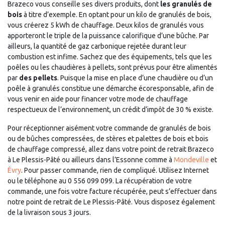
Brazeco vous conseille ses divers produits, dont
les granulés de
bois
à titre d’exemple. En optant pour un kilo de granulés de bois,
vous créerez 5 kWh de chauffage. Deux kilos de granulés vous
apporteront le triple de la puissance calorifique d’une bûche. Par
ailleurs, la quantité de gaz carbonique rejetée durant leur
combustion est infime. Sachez que des équipements, tels que les
poêles ou les chaudières à pellets, sont prévus pour être alimentés
par
des pellets
. Puisque la mise en place d’une chaudière ou d’un
poêle à granulés constitue une démarche écoresponsable, afin de
vous venir en aide pour financer votre mode de chauffage
respectueux de l’environnement, un crédit d’impôt de 30 % existe.
Pour réceptionner aisément votre commande de granulés de bois
ou de bûches compressées, de stères et palettes de bois et bois
de chauffage compressé, allez dans votre point de retrait Brazeco
à Le Plessis-Pâté ou ailleurs dans l’Essonne comme à
Mondeville
et
Évry
. Pour passer commande, rien de compliqué. Utilisez Internet
ou le téléphone au 0 556 099 099. La récupération de votre
commande, une fois votre facture récupérée, peut s’effectuer dans
notre point de retrait de Le Plessis-Pâté. Vous disposez également
de la livraison sous 3 jours.