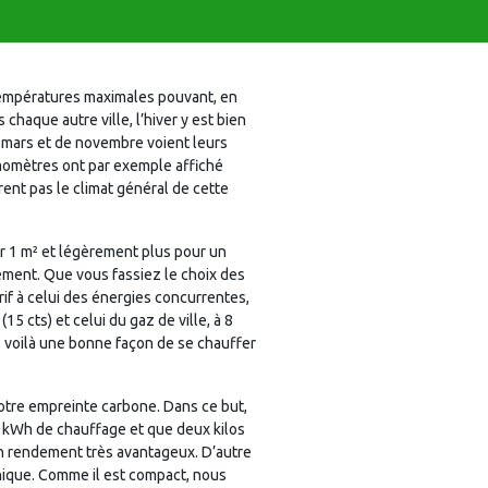
 températures maximales pouvant, en
haque autre ville, l’hiver y est bien
e mars et de novembre voient leurs
rmomètres ont par exemple affiché
rent pas le climat général de cette
r 1 m² et légèrement plus pour un
gement. Que vous fassiez le choix des
tarif à celui des énergies concurrentes,
 cts) et celui du gaz de ville, à 8
 : voilà une bonne façon de se chauffer
votre empreinte carbone. Dans ce but,
5 kWh de chauffage et que deux kilos
un rendement très avantageux. D’autre
onique. Comme il est compact, nous