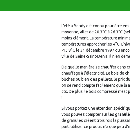
L’été à Bondy est connu pour être ens
moyenne, aller de 20.3°C à 26.3°C (sel
moins clément. La température minimal
températures approcher les 4°C. L’hiv
-15.8°C le 31 décembre 1997 ou encore -
ville de Seine-Saint-Denis. Il n’en dem
De quelle manière se chauffer dans c
chauffage à l’électricité. Le bois de 
bûches ou bien
des pellets
, le prix 
on se rend compte facilement que la moy
cts. De plus, le bois compressé n’est 
!
Si vous portez une attention spécifiq
vous pouvez compter sur
les granulé
de granulés créent trois fois la puis
part, utiliser ce produit n’a que peu 