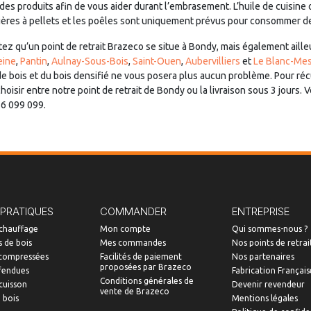
des produits afin de vous aider durant l’embrasement. L’huile de cuisine 
dières à pellets et les poêles sont uniquement prévus pour consommer d
otez qu’un point de retrait Brazeco se situe à Bondy, mais également aill
eine
,
Pantin
,
Aulnay-Sous-Bois
,
Saint-Ouen
,
Aubervilliers
et
Le Blanc-Mes
de bois et du bois densifié ne vous posera plus aucun problème. Pour ré
oisir entre notre point de retrait de Bondy ou la livraison sous 3 jours.
56 099 099.
 PRATIQUES
COMMANDER
ENTREPRISE
 chauffage
Mon compte
Qui sommes-nous ?
 de bois
Mes commandes
Nos points de retrai
compressées
Facilités de paiement
Nos partenaires
proposées par Brazeco
fendues
Fabrication Français
Conditions générales de
cuisson
Devenir revendeur
vente de Brazeco
 bois
Mentions légales