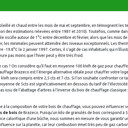
oleillé et chaud entre les mois de mai et septembre, en témoignent les
on des estimations relevées entre 1981 et 2010). Toutefois, comme dans c
e oscille autour de 1°C entre décembre et février, alors que les mois d
er, les minimales peuvent atteindre des niveaux exceptionnels. Les the
19.8°C le 2 janvier 1997. Certes, il s’agit de cas inhabituels qui n’illust
eure pas moins que l’hiver peut y être très froid.
e cas ? On considère qu’il faut en moyenne 100 kWh de gaz pour chauffe
chauffage Brazeco est l’énergie alternative idéale pour chauffer votre lo
du kWh sera compris entre 2,5 cts et 7 cts. Si l’on souhaite confronter ce 
enne de 5cts est significativement en dessous du tarif de l’électricité (15
pas issu de l’abattage d’arbres à l’inverse du bois de chauffage classique
ue à la composition de votre bois de chauffage, vous pouvez influencer 
s de bois
de Brazeco. Puisqu’un kilo de granulés de bois correspond à 
sance calorifique d’une bûche, nous sommes en mesure de vous garantir 
d’influence sur la planète, car leur combustion émet très peu de gaz carb