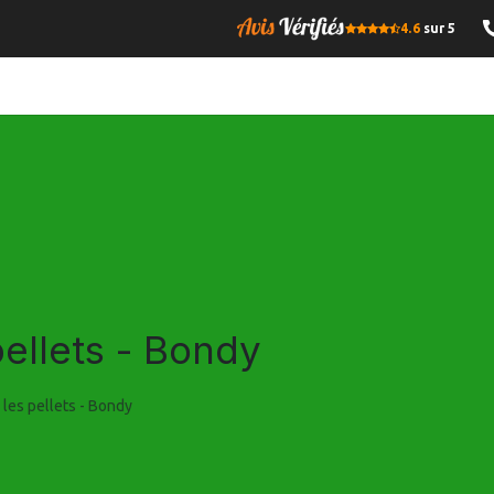
4.6
sur 5
OMPRESSE
BOIS DE CHAUFFAGE
GRANULES DE BOIS
I
pellets - Bondy
 les pellets - Bondy