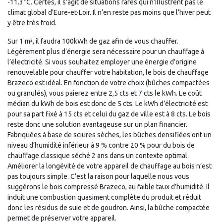
-11.3°C. Certes, il s’agit de situations rares qui n’illustrent pas le
climat global d’Eure-et-Loir. Il n’en reste pas moins que l’hiver peut
y être très froid.
Sur 1 m², il faudra 100kWh de gaz afin de vous chauffer.
Légèrement plus d’énergie sera nécessaire pour un chauffage à
l’électricité. Si vous souhaitez employer une énergie d’origine
renouvelable pour chauffer votre habitation, le bois de chauffage
Brazeco est idéal. En fonction de votre choix (bûches compactées
ou granulés), vous paierez entre 2,5 cts et 7 cts le kWh. Le coût
médian du kWh de bois est donc de 5 cts. Le kWh d’électricité est
pour sa part fixé à 15 cts et celui du gaz de ville est à 8 cts. Le bois
reste donc une solution avantageuse sur un plan financier.
Fabriquées à base de sciures sèches, les bûches densifiées ont un
niveau d’humidité inférieur à 9 % contre 20 % pour du bois de
chauffage classique séché 2 ans dans un contexte optimal.
Améliorer la longévité de votre appareil de chauffage au bois n’est
pas toujours simple. C’est la raison pour laquelle nous vous
suggérons le bois compressé Brazeco, au faible taux d’humidité. Il
induit une combustion quasiment complète du produit et réduit
donc les résidus de suie et de goudron. Ainsi, la bûche compactée
permet de préserver votre appareil.