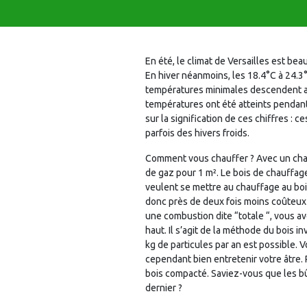
En été, le climat de Versailles est b
En hiver néanmoins, les 18.4°C à 24.3°
températures minimales descendent au
températures ont été atteints pendant 
sur la signification de ces chiffres : 
parfois des hivers froids.
Comment vous chauffer ? Avec un chauff
de gaz pour 1 m². Le bois de chauffag
veulent se mettre au chauffage au bois 
donc près de deux fois moins coûteux qu
une combustion dite “totale “, vous av
haut. Il s’agit de la méthode du bois
kg de particules par an est possible. 
cependant bien entretenir votre âtre. 
bois compacté. Saviez-vous que les bû
dernier ?