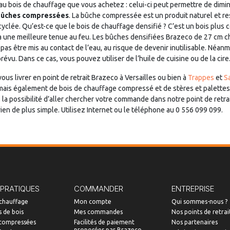
 au bois de chauffage que vous achetez : celui-ci peut permettre de dim
bûches compressées
. La bûche compressée est un produit naturel et r
recyclée. Qu’est-ce que le bois de chauffage densifié ? C’est un bois plu
ra une meilleure tenue au feu. Les bûches densifiées Brazeco de 27 cm 
pas être mis au contact de l’eau, au risque de devenir inutilisable. Néan
évu. Dans ce cas, vous pouvez utiliser de l’huile de cuisine ou de la cire
ous livrer en point de retrait Brazeco à Versailles ou bien à
Trappes
et
Sa
é mais également de bois de chauffage compressé et de stères et palettes
a possibilité d’aller chercher votre commande dans notre point de retrait 
en de plus simple. Utilisez Internet ou le téléphone au 0 556 099 099.
 PRATIQUES
COMMANDER
ENTREPRISE
 chauffage
Mon compte
Qui sommes-nous ?
 de bois
Mes commandes
Nos points de retrai
compressées
Facilités de paiement
Nos partenaires
proposées par Brazeco