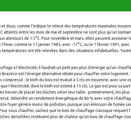
eau et doux, comme l’indique le relevé des températures maximales moyen
C atteints entre les mois de mai et septembre ne sont plus qu’un lointain
x alentours de 1.5°C. Pour novembre et mars, elles peuvent avoisiner l
l’hiver, comme le 17 janvier 1985, avec -17°C, ou le 7 février 1991, avec
ces températures ont été relevées dans des situations inhabituelles. Toute
age à l’électricité, il faudrait un petit peu plus d’énergie qu’un chauf
e Brazeco est l’énergie alternative idéale pour chauffer votre logement.
compressé : le kWh du bois est évalué à 5 cts en moyenne, avec une oscilla
e l’électricité, dont le kWh est estimé à 15 cts. Le gaz est pour sa part 
ez besoin de placer les bûches selon leur taille : premièrement, les plus 
 inversé. Atteindre un rendement énergétique de 80 % avec votre chauffage
Votre foyer génère moins de pollution, puisque son émission de fumée ser
Pour vous chauffer, sachez que le bois de chauffage classique requiert l
ches densifiées restituent plus de chaleur qu’un bois de chauffage class