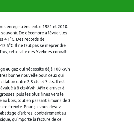
nes enregistrées entre 1981 et 2010.
 souvenir. De décembre à février, les
es 4.1°C. Des records de
 -12.5°C. Il ne faut pas se méprendre
fois, cette ville des Yvelines connaît
fage au gaz qui nécessite déjà 100 kWh
 Très bonne nouvelle pour ceux qui
tion entre 2,5 cts et 7 cts. Il est
évalué à 8 cts/kWh. Afin d’arriver à
grosses, puis les plus fines vers le
 au bois, tout en passant à moins de 3
a restreinte. Pour ça, vous devez
’abattage d’arbres, contrairement au
ique, qu’importe la facture de ce