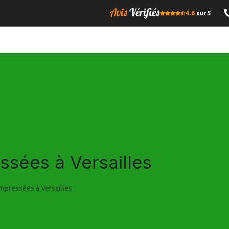
4.6
sur 5
OMPRESSE
BOIS DE CHAUFFAGE
GRANULES DE BOIS
I
sées à Versailles
mpressées à Versailles