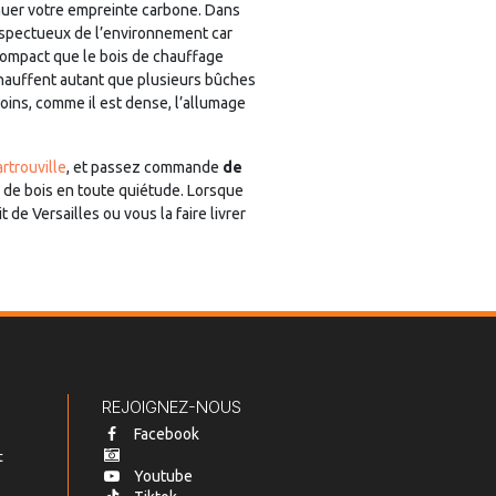
inuer votre empreinte carbone. Dans
espectueux de l’environnement car
s compact que le bois de chauffage
chauffent autant que plusieurs bûches
moins, comme il est dense, l’allumage
.
rtrouville
, et passez commande
de
 de bois en toute quiétude. Lorsque
de Versailles ou vous la faire livrer
REJOIGNEZ-NOUS
Facebook
t
Youtube