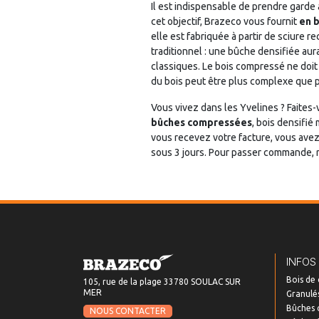
Il est indispensable de prendre garde
cet objectif, Brazeco vous fournit
en 
elle est fabriquée à partir de sciure 
traditionnel : une bûche densifiée au
classiques. Le bois compressé ne doit 
du bois peut être plus complexe que pr
Vous vivez dans les Yvelines ? Faites-v
bûches compressées
, bois densifi
vous recevez votre facture, vous avez l
sous 3 jours. Pour passer commande, ri
INFOS
Bois de
105, rue de la plage 33780 SOULAC SUR
MER
Granulés
Bûches 
NOUS CONTACTER