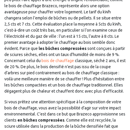
le bois de chauffage Brazeco, représente alors une option
avantageuse pour chauffer votre logement. Le tarif du kWh
changera selon l’emploi de bûches ou de pellets. Il se situe entre
2,5 cts et 7 cts. Cette évaluation place la moyenne à 5cts du kWh,
c’est-à-dire un coût très bas, en particulier si l’on examine ceux de
l’électricité et du gaz de ville : l’un est à 15 cts, l’autre à 8 cts. Le
premier avantage à adopter le chauffage au bois semble donc
évident. Parce que
les bûches compressées
sont conçues à partir
de sciures sèches, elles ont un taux d’humidité de moins de 9 %.
Concernant celui du
bois de chauffage
classique, séché 2 ans, il est
de 20 %. De plus, le bois densifié n’est pas issu de la coupe
d’arbres sur pied contrairement au bois de chauffage classique :
voilà une meilleure manière de se chauffer ! Plus d’hésitation entre
les bûches compactées et un bois de chauffage traditionnel. Elles
dégagent plus de chaleur et chauffent donc avec plus d’efficacité.
Si vous prêtez une attention spécifique à la composition de votre
bois de chauffage, vous avez la possibilité d’agir sur votre impact
environnemental. C’est dans ce but que Brazeco approvisionne ses
clients
en bûches compressées
. Comme elle est recyclée, la
sciure utilisée dans la production de la bûche densifiée fait que