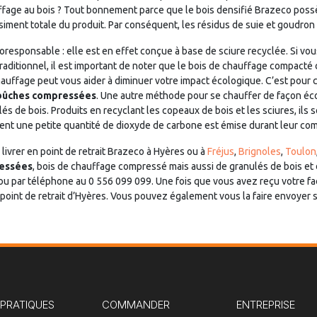
auffage au bois ? Tout bonnement parce que le bois densifié Brazeco po
iment totale du produit. Par conséquent, les résidus de suie et goudron 
coresponsable : elle est en effet conçue à base de sciure recyclée. Si v
raditionnel, il est important de noter que le bois de chauffage compact
auffage peut vous aider à diminuer votre impact écologique. C’est pour c
bûches compressées
. Une autre méthode pour se chauffer de façon éco
s de bois. Produits en recyclant les copeaux de bois et les sciures, ils
ent une petite quantité de dioxyde de carbone est émise durant leur co
 livrer en point de retrait Brazeco à Hyères ou à
Fréjus
,
Brignoles
,
Toulon
essées
, bois de chauffage compressé mais aussi de granulés de bois et 
 par téléphone au 0 556 099 099. Une fois que vous avez reçu votre factur
int de retrait d’Hyères. Vous pouvez également vous la faire envoyer s
 PRATIQUES
COMMANDER
ENTREPRISE