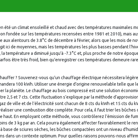
re en été un climat ensoleillé et chaud avec des températures maximales 
ion fondée sur les températures recensées entre 1981 et 2010), mais au
ille aux alentours de 3.8°C de décembre à février, alors que les mois de 
’agit ici de moyennes, mais les températures les plus basses pendant l’hiv
005, la température a diminué jusqu’à -7.3°C et, plus proche de notre époqu
arfois être très froid, bien qu’enregistrer ces températures demeure rare. 
hauffer ? Souvenez-vous qu’un chauffage électrique nécessitera légère
emandera 100 kWh. Utiliser une énergie d’origine renouvelable telle que 
er la planète. Le chauffage au bois compressé est une solution économi
entre 2,5 et 7 cts. Cette fluctuation s’explique par la méthode d’approvi
z de ville et de l’électricité sont chacun de 8 cts du kWh et 15 cts du 
éaliser une combustion dite complète. Pour cela, il faut trier les bûches 
s le haut. En employant cette méthode, vous contrôlerez l’émission de fu
moins de 3 kg par an. Cela pourra également affecter favorablement le r
s à base de sciures sèches, les bûches compactées ont un niveau d’humidi
ans dans un contexte optimum. Pour quelles raisons pouvons-nous affir