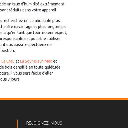
ssède un taux d’humidité extrêmement
sont réduits dans votre appareil.
ous recherchez un combustible plus
é chauffe davantage et plus longtemps.
ela qu’en tant que fournisseur expert,
responsable est possible : utiliser
 sont eux aussi respectueux de
mbustion.
,
La Crau
et
La Seyne-sur-Mer
, et
de bois densifié en toute quiétude.
e, il vous sera facile d’aller
ous 3 jours.
REJOIGNEZ-NOUS