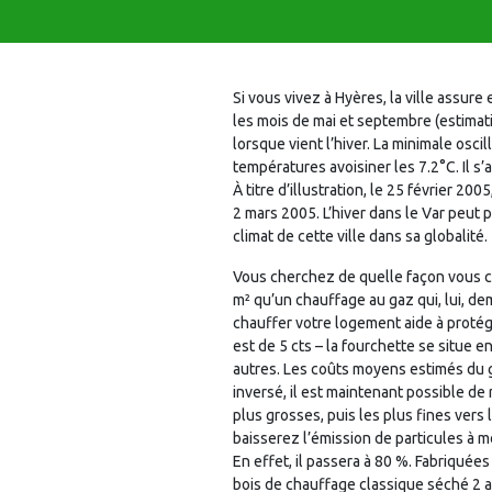
Si vous vivez à Hyères, la ville assu
les mois de mai et septembre (estimat
lorsque vient l’hiver. La minimale osc
températures avoisiner les 7.2°C. Il s
À titre d’illustration, le 25 février 2
2 mars 2005. L’hiver dans le Var peut p
climat de cette ville dans sa globalité.
Vous cherchez de quelle façon vous c
m² qu’un chauffage au gaz qui, lui, d
chauffer votre logement aide à protég
est de 5 cts – la fourchette se situe 
autres. Les coûts moyens estimés du ga
inversé, il est maintenant possible de r
plus grosses, puis les plus fines ver
baisserez l’émission de particules à 
En effet, il passera à 80 %. Fabriquée
bois de chauffage classique séché 2 