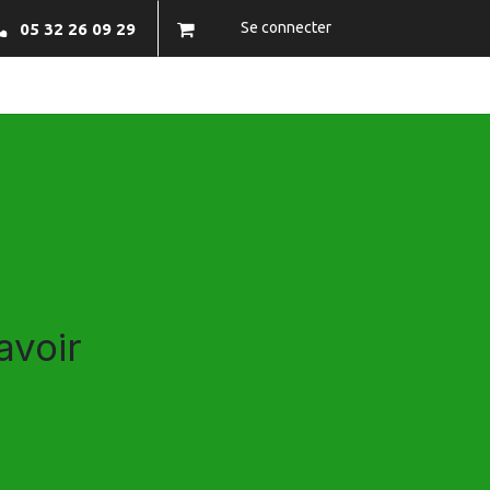
Se connecter
05 32 26 09 29
NFOS PRATIQUES
BRAZECO
CONTACTEZ-NOUS
avoir