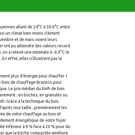
moyennes allant de 24°C à 30.6°C entre
ssi un climat bien moins clément
novembre et de mars voient leurs
er ont pu atteindre des valeurs record.
e, on a relevé une minimale à -6.9°C le
En effet, elles n’illustrent pas le
ment plus d’énergie pour chauffer 1
le bois de chauffage Brazeco pour
que. Le prix médian du kWh de bois
sionnement : en bûches, en granulés ou
kWh. Grâce à la technique du bois
d’après leur taille : premièrement les
mée de votre chauffage au bois et
endement énergétique de votre foyer.
té inférieur à 9 % face à 20 % pour du
mer que la bûche compactée améliore