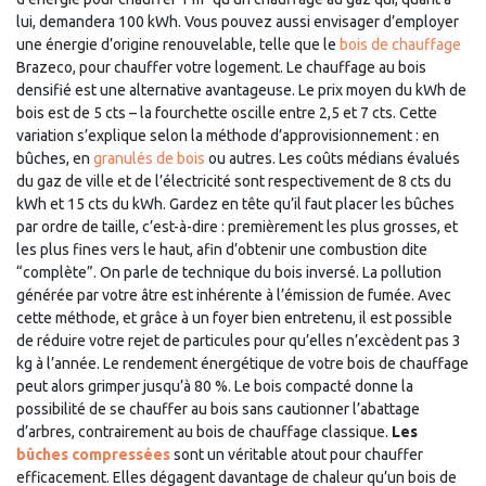
lui, demandera 100 kWh. Vous pouvez aussi envisager d’employer
une énergie d’origine renouvelable, telle que le
bois de chauffage
Brazeco, pour chauffer votre logement. Le chauffage au bois
densifié est une alternative avantageuse. Le prix moyen du kWh de
bois est de 5 cts – la fourchette oscille entre 2,5 et 7 cts. Cette
variation s’explique selon la méthode d’approvisionnement : en
bûches, en
granulés de bois
ou autres. Les coûts médians évalués
du gaz de ville et de l’électricité sont respectivement de 8 cts du
kWh et 15 cts du kWh. Gardez en tête qu’il faut placer les bûches
par ordre de taille, c’est-à-dire : premièrement les plus grosses, et
les plus fines vers le haut, afin d’obtenir une combustion dite
“complète”. On parle de technique du bois inversé. La pollution
générée par votre âtre est inhérente à l’émission de fumée. Avec
cette méthode, et grâce à un foyer bien entretenu, il est possible
de réduire votre rejet de particules pour qu’elles n’excèdent pas 3
kg à l’année. Le rendement énergétique de votre bois de chauffage
peut alors grimper jusqu’à 80 %. Le bois compacté donne la
possibilité de se chauffer au bois sans cautionner l’abattage
d’arbres, contrairement au bois de chauffage classique.
Les
bûches compressées
sont un véritable atout pour chauffer
efficacement. Elles dégagent davantage de chaleur qu’un bois de