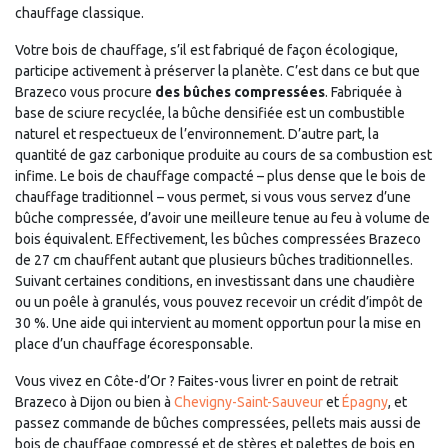
chauffage classique.
Votre bois de chauffage, s’il est fabriqué de façon écologique,
participe activement à préserver la planète. C’est dans ce but que
Brazeco vous procure
des bûches compressées
. Fabriquée à
base de sciure recyclée, la bûche densifiée est un combustible
naturel et respectueux de l’environnement. D’autre part, la
quantité de gaz carbonique produite au cours de sa combustion est
infime. Le bois de chauffage compacté – plus dense que le bois de
chauffage traditionnel – vous permet, si vous vous servez d’une
bûche compressée, d’avoir une meilleure tenue au feu à volume de
bois équivalent. Effectivement, les bûches compressées Brazeco
de 27 cm chauffent autant que plusieurs bûches traditionnelles.
Suivant certaines conditions, en investissant dans une chaudière
ou un poêle à granulés, vous pouvez recevoir un crédit d’impôt de
30 %. Une aide qui intervient au moment opportun pour la mise en
place d’un chauffage écoresponsable.
Vous vivez en Côte-d’Or ? Faites-vous livrer en point de retrait
Brazeco à Dijon ou bien à
Chevigny-Saint-Sauveur
et
Épagny
, et
passez commande de bûches compressées, pellets mais aussi de
bois de chauffage compressé et de stères et palettes de bois en