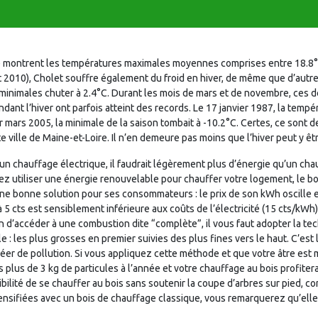
e montrent les températures maximales moyennes comprises entre 18.8°
 2010), Cholet souffre également du froid en hiver, de même que d’autres
s minimales chuter à 2.4°C. Durant les mois de mars et de novembre, ces 
ant l’hiver ont parfois atteint des records. Le 17 janvier 1987, la tempé
 mars 2005, la minimale de la saison tombait à -10.2°C. Certes, ce sont de
te ville de Maine-et-Loire. Il n’en demeure pas moins que l’hiver peut y êtr
un chauffage électrique, il faudrait légèrement plus d’énergie qu’un cha
ez utiliser une énergie renouvelable pour chauffer votre logement, le bo
e bonne solution pour ses consommateurs : le prix de son kWh oscille entr
cts est sensiblement inférieure aux coûts de l’électricité (15 cts/kWh) et
n d’accéder à une combustion dite “complète”, il vous faut adopter la tech
lle : les plus grosses en premier suivies des plus fines vers le haut. C’es
réer de pollution. Si vous appliquez cette méthode et que votre âtre e
s plus de 3 kg de particules à l’année et votre chauffage au bois profit
ilité de se chauffer au bois sans soutenir la coupe d’arbres sur pied, c
nsifiées avec un bois de chauffage classique, vous remarquerez qu’elle