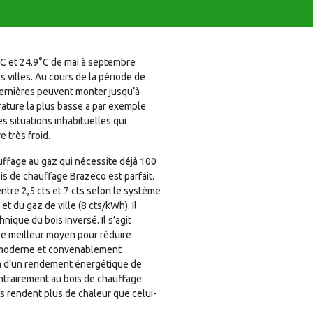
C et 24.9°C de mai à septembre
 villes. Au cours de la période de
dernières peuvent monter jusqu’à
rature la plus basse a par exemple
s situations inhabituelles qui
e très froid.
uffage au gaz qui nécessite déjà 100
is de chauffage Brazeco est parfait.
e 2,5 cts et 7 cts selon le système
 du gaz de ville (8 cts/kWh). Il
nique du bois inversé. Il s’agit
t le meilleur moyen pour réduire
st moderne et convenablement
era d’un rendement énergétique de
ontrairement au bois de chauffage
s rendent plus de chaleur que celui-