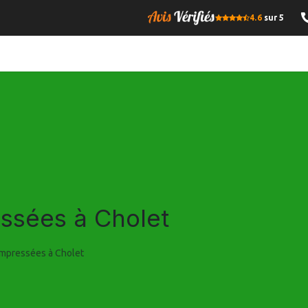
4.6
sur 5
OMPRESSE
BOIS DE CHAUFFAGE
GRANULES DE BOIS
I
ssées à Cholet
mpressées à Cholet