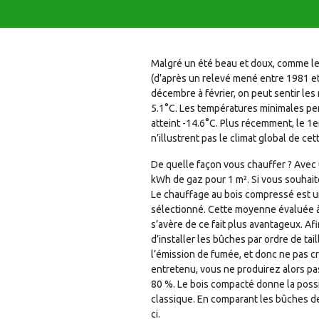
Malgré un été beau et doux, comme l
(d’après un relevé mené entre 1981 et
décembre à février, on peut sentir le
5.1°C. Les températures minimales pend
atteint -14.6°C. Plus récemment, le 1er
n’illustrent pas le climat global de cet
De quelle façon vous chauffer ? Avec 
kWh de gaz pour 1 m². Si vous souhait
Le chauffage au bois compressé est un
sélectionné. Cette moyenne évaluée à 5 
s’avère de ce fait plus avantageux. Afi
d’installer les bûches par ordre de tai
l’émission de fumée, et donc ne pas c
entretenu, vous ne produirez alors pa
80 %. Le bois compacté donne la possib
classique. En comparant les bûches de
ci.