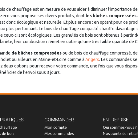
 bois de chauffage est en mesure de vous aider à diminuer l’importance d
azeco vous propose ses divers produits, dont
les bûches compressées
 est donc écologique et naturelle. Et plus encore : en optant pour ce pro
ériau plus performant. Le bois de chauffage compacté chauffe davantage 
e ceux-ci sont écologiques. Les granulés de bois sont obtenus à partir d
planète, leur combustion n’émet en outre qu’une très faible quantité de 
mmande
de bûches compressées
ou de bois de chauffage compressé, de 
 Cholet ou ailleurs en Maine-et-Loire comme à
Angers
. Les commandes se f
 deux options pour recevoir votre commande, une fois que vous disposez 
énéficier de l’envoi sous 3 jours.
 PRATIQUES
COMMANDER
ENTREPRISE
 chauffage
Mon compte
Qui sommes-nous ?
 de bois
Mes commandes
Nos points de retrai