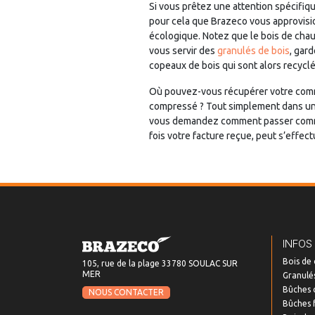
Si vous prêtez une attention spécifiq
pour cela que Brazeco vous approvis
écologique. Notez que le bois de chau
vous servir des
granulés de bois
, gard
copeaux de bois qui sont alors recycl
Où pouvez-vous récupérer votre c
compressé ? Tout simplement dans un 
vous demandez comment passer comman
fois votre facture reçue, peut s’effect
INFOS
Bois de
105, rue de la plage 33780 SOULAC SUR
MER
Granulés
Bûches 
NOUS CONTACTER
Bûches 