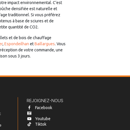
votre impact environnemental. C’est
 bûche densifiée est naturelle et
ge traditionnel. Si vous préférez
obtenus à base de sciures et de
etite quantité de CO2.
llets et de bois de chauffage
er
,
Espondeilhan
et
Baillargues
. Vous
 réception de votre commande, une
ison sous 3 jours.
REJOIGNEZ-NOUS
Facebook
t
Youtube
Tiktok
e