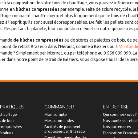
ue à la composition de votre bois de chauffage, vous pouvez influencer 
ionne
en bûches compressées
par exemple. Faite de sciure recyclée, la
ffage compacté chauffe mieux et plus longuement que le bois de chauffa
ez à l’esprit qu’ils sont aussi écoresponsables. De fait, les pellets sont 
és. Respectant la planète, leur combustion n’émet en outre qu’une très p
ommande
de bûches compressées
ou de stères et palettes de bois, de pe
point de retrait Brazeco dans l’Hérault, comme à Béziers ou à
Montpelli
de ? Simplement par Internet, ou par téléphone au 0 556 099 099. La
uer dans notre point de retrait de Béziers. Vous disposez aussi de la livra
 PRATIQUES
COMMANDER
ENTREPRISE
 chauffage
Mon compte
Qui sommes-nous ?
 de bois
Mes commandes
Nos points de retrai
compressées
Facilités de paiement
Nos partenaires
proposées par Brazeco
fendues
Fabrication Français
Conditions générales de