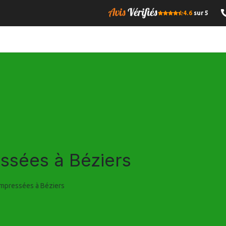
4.6
sur 5
OMPRESSE
BOIS DE CHAUFFAGE
GRANULES DE BOIS
I
ssées à Béziers
mpressées à Béziers