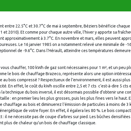
t entre 22.5°C et 30.7°C de mai à septembre, Béziers bénéficie chaque 
 et 2010). Et comme pour chaque autre ville, l’hiver y apporte sa fraîche
t approximativement à 3.7°C. En novembre et mars, elles peuvent approc
goureuses. Le 16 janvier 1985 on a notamment relevé une minimale de -1
ptionnel de -9.6°C. Dans l’Hérault, atteindre ces températures demeure i
vous chauffer, 100 kWh de gaz sont nécessaires pour 1 m², et un peu pl
mme le bois de chauffage Brazeco, représente alors une option intéress
e au bois compressé ? Respectueux de l’environnement, il est aussi pl
ité. En effet, le coût du kWh oscille entre 2,5 et 7 cts  c’est-à-dire 5 cts
ce à la technique du bois inversé, il est désormais possible d’obtenir une com
aille : en premier lieu les plus grosses, puis les plus fines vers le haut.
e chauffage au bois et diminuerez l’émission de particules à moins de 3 
nergétique de votre foyer. En effet, il égalera les 80 %. Le bois compa
 : il ne nécessite pas de coupe d’arbres sur pied. Les bûches densifiées
nt plus de chaleur qu’un bois de chauffage classique.