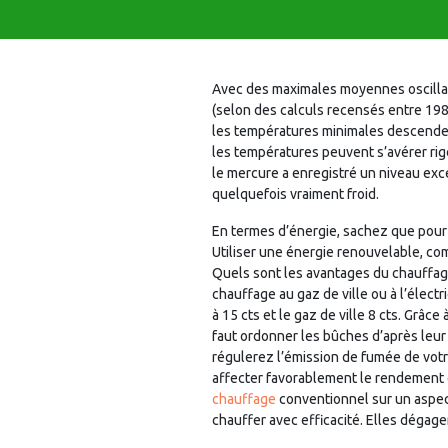
Avec des maximales moyennes oscillan
(selon des calculs recensés entre 1981
les températures minimales descenden
les températures peuvent s’avérer ri
le mercure a enregistré un niveau exce
quelquefois vraiment froid.
En termes d’énergie, sachez que pour 
Utiliser une énergie renouvelable, co
Quels sont les avantages du chauffag
chauffage au gaz de ville ou à l’électric
à 15 cts et le gaz de ville 8 cts. Grâ
faut ordonner les bûches d’après leur t
régulerez l’émission de fumée de votr
affecter favorablement le rendement é
chauffage
conventionnel sur un aspect
chauffer avec efficacité. Elles dégage