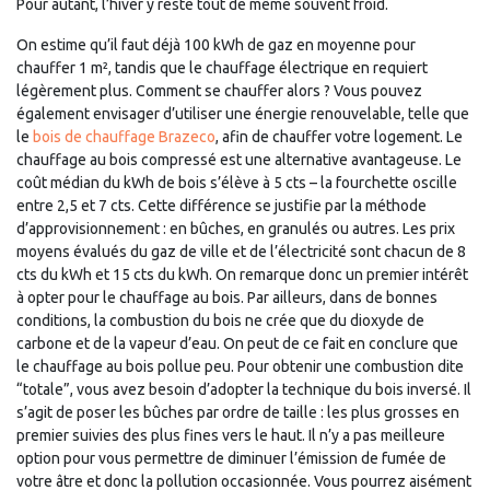
Pour autant, l’hiver y reste tout de même souvent froid.
On estime qu’il faut déjà 100 kWh de gaz en moyenne pour
chauffer 1 m², tandis que le chauffage électrique en requiert
légèrement plus. Comment se chauffer alors ? Vous pouvez
également envisager d’utiliser une énergie renouvelable, telle que
le
bois de chauffage Brazeco
, afin de chauffer votre logement. Le
chauffage au bois compressé est une alternative avantageuse. Le
coût médian du kWh de bois s’élève à 5 cts – la fourchette oscille
entre 2,5 et 7 cts. Cette différence se justifie par la méthode
d’approvisionnement : en bûches, en granulés ou autres. Les prix
moyens évalués du gaz de ville et de l’électricité sont chacun de 8
cts du kWh et 15 cts du kWh. On remarque donc un premier intérêt
à opter pour le chauffage au bois. Par ailleurs, dans de bonnes
conditions, la combustion du bois ne crée que du dioxyde de
carbone et de la vapeur d’eau. On peut de ce fait en conclure que
le chauffage au bois pollue peu. Pour obtenir une combustion dite
“totale”, vous avez besoin d’adopter la technique du bois inversé. Il
s’agit de poser les bûches par ordre de taille : les plus grosses en
premier suivies des plus fines vers le haut. Il n’y a pas meilleure
option pour vous permettre de diminuer l’émission de fumée de
votre âtre et donc la pollution occasionnée. Vous pourrez aisément