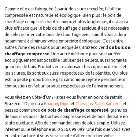
Comme elle est fabriquée à partir de sciure recyclée, la bûche
compressée est naturelle et écologique. Bien plus : le bois de
chauffage compacté chauffe mieux et plus longtemps, il est ainsi
plus efficace que le bois de chauffage classique. Il est nécessaire
de sélectionner votre bois de chauffage avec soin. Il vous aidera
notamment à diminuer votre empreinte écologique. C’est entre
autres l’une des raisons pour lesquelles Brazeco vend
du bois de
chauffage compressé
. Une autre méthode pour se chauffer
écologiquement est possible : utiliser des pellets, aussi nommés
granulés de bois. Produits en revalorisant les copeaux de bois et
les sciures, ils sont eux aussi respectueux de la planète. Qui plus
est, la petite proportion de gaz carbonique rejetée pendant leur
combustion en fait un produit respectueux de l’environnement.
Vous vivez en Côte-d’Or ? Faites-vous livrer en point de retrait
Brazeco à Dijon ou à
Epagny
,
Dijon
et
Chevigny-Saint-Sauveur
, et
passez commande
de bois de chauffage compressé
, granulés
de bois mais aussi de bûches compressées et de bois densifié en
toute quiétude. Afin de commander, rien de plus simple. Utilisez
Internet ou le téléphone au 0 556 099 099. Une fois que vous avez
eu votre facture, il vous sera simple d’aller chercher votre