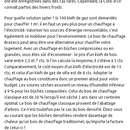
ont été enregistrées dans des cas rares. Cependant, la Côte-d’Or
connaît parfois des hivers froids.
Pour quelle solution opter ? Si 100 kWh de gaz sont demandés
pour chauffer 1 m², il en faut un peu plus pour un chauffage à
l’électricité. Valoriser les sources d’énergie renouvelable, c’est
également se mobiliser pour l’environnement. Le bois de chauffage
Brazeco peut ainsi être une alternative pour chauffer votre
logement. Avec un chauffage en bûches compressées ou en
granulés, vous êtes sûr d’économiser : le prix d’un kWh de bois
varie entre 2,5 et 7 cts. Si l’on calcule la moyenne, il s’élève à 5 cts.
Comparativement, le coût moyen d’un kWh d’électricité est de 15
cts, et celui d’un kWh de gaz de ville est de 8 cts. Adopter le
chauffage au bois constituera donc un premier atout pour votre
budget. Les sciures sèches assurent un niveau d’humidité inférieur
à 9 % pour les bûches compactées. Celui du bois de chauffage
classique est de 20 % lorsqu’il est séché 2 ans dans un contexte
optimal. Le bois de chauffage classique provient de l’abattage
d’arbres. Ce n’est toutefois pas le cas du bois densifié. Étiez-vous
au courant que les bûches densifiées rendent davantage de
chaleur qu’un bois de chauffage traditionnel, qu’importe la facture
de celui-ci ?