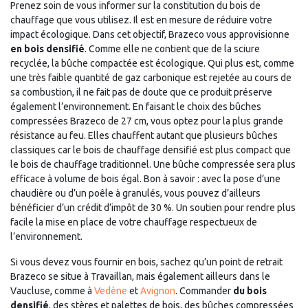
Prenez soin de vous informer sur la constitution du bois de
chauffage que vous utilisez. Il est en mesure de réduire votre
impact écologique. Dans cet objectif, Brazeco vous approvisionne
en bois densifié
. Comme elle ne contient que de la sciure
recyclée, la bûche compactée est écologique. Qui plus est, comme
une très faible quantité de gaz carbonique est rejetée au cours de
sa combustion, il ne fait pas de doute que ce produit préserve
également l’environnement. En faisant le choix des bûches
compressées Brazeco de 27 cm, vous optez pour la plus grande
résistance au feu. Elles chauffent autant que plusieurs bûches
classiques car le bois de chauffage densifié est plus compact que
le bois de chauffage traditionnel. Une bûche compressée sera plus
efficace à volume de bois égal. Bon à savoir : avec la pose d’une
chaudière ou d’un poêle à granulés, vous pouvez d’ailleurs
bénéficier d’un crédit d’impôt de 30 %. Un soutien pour rendre plus
facile la mise en place de votre chauffage respectueux de
l’environnement.
Si vous devez vous fournir en bois, sachez qu’un point de retrait
Brazeco se situe à Travaillan, mais également ailleurs dans le
Vaucluse, comme à
Vedène
et
Avignon
. Commander
du bois
densifié
, des stères et palettes de bois, des bûches compressées