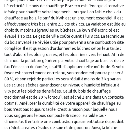
l’électricité. Le bois de chauffage Brazeco est l’énergie alternative
idéale pour chauffer votre logement. Lorsque l’on fait le choix du
chauffage au bois, le tarif du kWh est un argument essentiel. Il est
effectivement très bas, entre 2,5 cts et 7 cts. La variation est liée au
choix du matériau (granulés ou bûches). Le kWh d’électricité est
évalué à 15 cts. Le gaz de ville coûte quant à lui 8 cts. La technique
du bois inversé se révèle utile pour parvenir à une combustion dite
complète. Il est question d’ordonner les bûches selon leur taille :
tout d’abord les plus grosses, et les plus fines vers le haut. Afin de
diminuer la pollution générée par votre chauffage au bois, et de ce
fait l’émission de fumée, il suffit d’appliquer cette méthode. Si votre
foyer est correctement entretenu, son rendement pourra passer à
80 %, et son rejet de particules sera réduit à moins de 3 kg par an.
Les sciures sèches garantissent un niveau d’humidité inférieur à
9 % pour les bûches densifiées. Celui du bois de chauffage
traditionnel est de 20 % lorsqu’il est séché 2 ans dans un contexte
optimal. Améliorer la durabilité de votre appareil de chauffage au
bois n’est pas toujours facile. C’est la raison pour laquelle nous
vous suggérons le bois compacté Brazeco, au faible taux
d’humidité. Il entraîne une combustion quasiment totale du produit
et réduit ainsi les résidus de suie et de goudron. Ainsi, la bûche