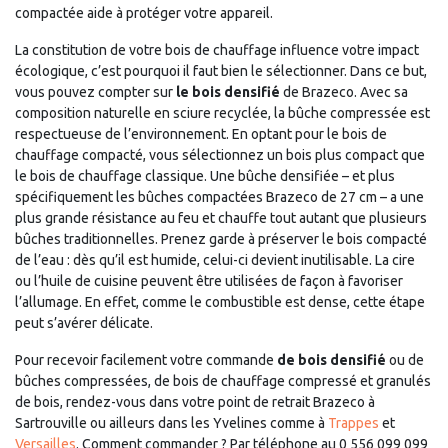
compactée aide à protéger votre appareil.
La constitution de votre bois de chauffage influence votre impact
écologique, c’est pourquoi il faut bien le sélectionner. Dans ce but,
vous pouvez compter sur
le bois densifié
de Brazeco. Avec sa
composition naturelle en sciure recyclée, la bûche compressée est
respectueuse de l’environnement. En optant pour le bois de
chauffage compacté, vous sélectionnez un bois plus compact que
le bois de chauffage classique. Une bûche densifiée – et plus
spécifiquement les bûches compactées Brazeco de 27 cm – a une
plus grande résistance au feu et chauffe tout autant que plusieurs
bûches traditionnelles. Prenez garde à préserver le bois compacté
de l’eau : dès qu’il est humide, celui-ci devient inutilisable. La cire
ou l’huile de cuisine peuvent être utilisées de façon à favoriser
l’allumage. En effet, comme le combustible est dense, cette étape
peut s’avérer délicate.
Pour recevoir facilement votre commande
de bois densifié
ou de
bûches compressées, de bois de chauffage compressé et granulés
de bois, rendez-vous dans votre point de retrait Brazeco à
Sartrouville ou ailleurs dans les Yvelines comme à
Trappes
et
Versailles
. Comment commander ? Par téléphone au 0 556 099 099