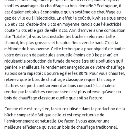
sont les avantages du chauffage au bois densifié ? Écologique, il
est également plus économique qu’un système de chauffage au
gaz de ville ou à l’électricité. En effet, le coût du kWh se situe entre
2,5 et 7 cts  c’est-à-dire 5 cts en moyenne  tandis que l’électricité
coûte 15 cts et le gaz de ville 8 cts. Afin d’arriver à une combustion
dite “totale “, il vous faut installer les bûches selon leur taille :
d’abord, les plus grosses, et les plus fines vers le haut. C’est la
méthode du bois inversé. Cette technique a pour objectif de limiter
votre émission de particules annuelle (moins de 3 kg par an) en
réduisant la production de fumée de votre âtre et la pollution qu’il
génère. Par ailleurs, le rendement énergétique de votre chauffage
au bois sera impacté : il pourra égaler les 80 %. Pour vous chauffer,
retenez que le bois de chauffage classique requiert la coupe
d’arbres sur pied, contrairement au bois compacté. La chaleur
rendue par les bûches compressées est plus intense qu’avec un
bois de chauffage classique quelle que soit sa facture.
Comme elle est recyclée, la sciure utilisée dans la production de la
bûche compactée fait que celle-ci est respectueuse de
l’environnement et naturelle. De façon à vous assurer une
meilleure efficience qu’avec un bois de chauffage traditionnel,