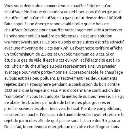
Vous vous demandez comment vous chauffer ? Notez qu’un
chauffage électrique demandera un petit peu plus d’énergie pour
chauffer 1 m² qu’un chauffage au gaz qui, lui, demandera 100 kWh.
Faire appel à une énergie renouvelable telle que le bois de
chauffage Brazeco pour chauffer votre logement aide à préserver
l’environnement. En matière de dépenses, c’est une solution
vraiment avantageuse. Le prix du bois entre autres est très attractif,
avec une moyenne de 5 cts par kWh. La fourchette tarifaire affiche
un coût minimum de 2,5 cts et un coût maximum de 8 cts. Si on
étudie le gaz de ville, il est à 8 cts du kWh, et l’électricité est à 15
cts. Choisir du chauffage au bois représentera ainsi un premier
avantage pour votre porte-monnaie. Écoresponsable, le chauffage
au bois est très peu polluant. Effectivement, les deux éléments
rejetés dans l’atmosphère pendant la combustion du bois sont le
CO2 ainsi que la vapeur d’eau. Afin d’obtenir une combustion dite
“complète”, il vous faut adopter la méthode du bois inversé. Il s’agit
de placer les bûches par ordre de taille : les plus grosses en
premier suivies des plus fines vers le haut. Point de vue pollution,
cela sert à impacter l’émission de fumée de votre foyer et réduire le
rejet de particules afin de qu’il passe sous la barre des 3 kg par an.
De ce fait, le rendement énergétique de votre chauffage au bois