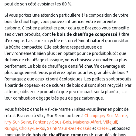
peut de son côté avoisiner les 80 %.
Si vous portez une attention particulière à la composition de votre
bois de chauffage, vous pouvez influencer votre empreinte
carbone. C’est en particulier pour cela que Brazeco vous conseille
ses divers produits, dont
le bois de chauffage compressé
à titre
d’exemple. La sciure recyclée est un élément naturel qui constitue
la bûche compactée. Elle est donc respectueuse de
l’environnement. Bien plus : en optant pour ce produit plutôt que
du bois de chauffage classique, vous choisissez un matériau plus
performant. Le bois de chauffage densifié chauffe davantage et
plus longuement. Vous préférez opter pour les granulés de bois ?
Remarquez que ceux-ci sont écologiques. Les pellets sont produits
à partir de copeaux et de sciures de bois qui sont alors recyclés. Par
ailleurs, utiliser ce produit n’a que peu d’impact sur la planète, car
leur combustion dégage très peu de gaz carbonique.
Vous habitez dans le Val-de-Marne ? Faites-vous livrer en point de
retrait Brazeco à Vitry-Sur-Seine ou bien à
Champigny-Sur-Marne
,
Ivry-Sur-Seine
,
Fontenay-Sous-Bois
,
Maisons-Alfort
,
Villejuif
,
Rungis
,
Choisy-Le-Roi
,
Saint-Maur-Des-Fossés
et
Créteil
, et passez
commande
de bois de chauffage compressé
, granulés de bois