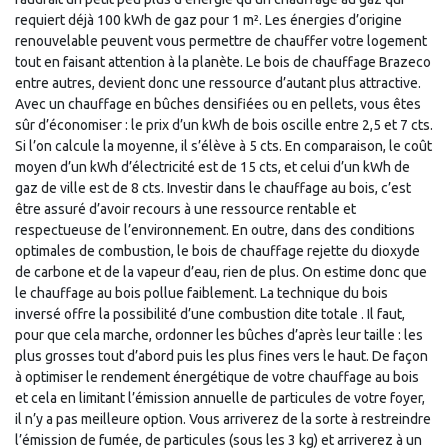
requiert déjà 100 kWh de gaz pour 1 m². Les énergies d’origine
renouvelable peuvent vous permettre de chauffer votre logement
tout en faisant attention à la planète. Le bois de chauffage Brazeco
entre autres, devient donc une ressource d’autant plus attractive.
Avec un chauffage en bûches densifiées ou en pellets, vous êtes
sûr d’économiser : le prix d’un kWh de bois oscille entre 2,5 et 7 cts.
Si l’on calcule la moyenne, il s’élève à 5 cts. En comparaison, le coût
moyen d’un kWh d’électricité est de 15 cts, et celui d’un kWh de
gaz de ville est de 8 cts. Investir dans le chauffage au bois, c’est
être assuré d’avoir recours à une ressource rentable et
respectueuse de l’environnement. En outre, dans des conditions
optimales de combustion, le bois de chauffage rejette du dioxyde
de carbone et de la vapeur d’eau, rien de plus. On estime donc que
le chauffage au bois pollue faiblement. La technique du bois
inversé offre la possibilité d’une combustion dite totale . Il faut,
pour que cela marche, ordonner les bûches d’après leur taille : les
plus grosses tout d’abord puis les plus fines vers le haut. De façon
à optimiser le rendement énergétique de votre chauffage au bois
et cela en limitant l’émission annuelle de particules de votre foyer,
il n’y a pas meilleure option. Vous arriverez de la sorte à restreindre
l’émission de fumée, de particules (sous les 3 kg) et arriverez à un