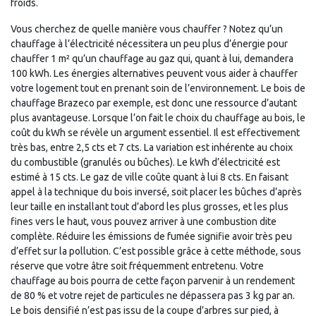
froids.
Vous cherchez de quelle manière vous chauffer ? Notez qu’un
chauffage à l’électricité nécessitera un peu plus d’énergie pour
chauffer 1 m² qu’un chauffage au gaz qui, quant à lui, demandera
100 kWh. Les énergies alternatives peuvent vous aider à chauffer
votre logement tout en prenant soin de l’environnement. Le bois de
chauffage Brazeco par exemple, est donc une ressource d’autant
plus avantageuse. Lorsque l’on fait le choix du chauffage au bois, le
coût du kWh se révèle un argument essentiel. Il est effectivement
très bas, entre 2,5 cts et 7 cts. La variation est inhérente au choix
du combustible (granulés ou bûches). Le kWh d’électricité est
estimé à 15 cts. Le gaz de ville coûte quant à lui 8 cts. En faisant
appel à la technique du bois inversé, soit placer les bûches d’après
leur taille en installant tout d’abord les plus grosses, et les plus
fines vers le haut, vous pouvez arriver à une combustion dite
complète. Réduire les émissions de fumée signifie avoir très peu
d’effet sur la pollution. C’est possible grâce à cette méthode, sous
réserve que votre âtre soit fréquemment entretenu. Votre
chauffage au bois pourra de cette façon parvenir à un rendement
de 80 % et votre rejet de particules ne dépassera pas 3 kg par an.
Le bois densifié n’est pas issu de la coupe d’arbres sur pied, à