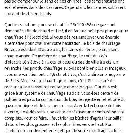
pas se tromper sur le sens de ces chiffres : ces températures ont
été relevées dans des cas rares. Cependant, les Landes subissent
souvent des hivers froids.
Quelles solutions pour se chauffer ? Si 100 kWh de gaz sont
demandés afin de chauffer 1 m², il en faut un petit peu plus pour un
chauffage à l’électricité. Si vous désirez employer une énergie
alternative pour chauffer votre habitation, le bois de chauffage
Brazeco est idéal. D’autre part, les tarifs de l’énergie croissent
chaque année. En matière de chauffage, le coût du kWh
d’électricité s’élève à 15 cts, et celui du gaz de ville à 8 cts. En
revanche, les prix du chauffage au bois sont bien plus avantageux,
avec une variation entre 2,5 cts et 7 cts, c’est-à-dire une moyenne
de 5 cts. Miser sur le chauffage au bois, c’est être assuré de
recourir à une ressource rentable et écologique. Qui plus est,
grâce à un système de chauffage au bois, vous êtes certain de
polluer très peu. La combustion du bois ne rejette en effet que du
gaz carbonique et de la vapeur d’eau. Avec la technique du bois
inversé, il est désormais possible de réaliser une combustion dite
complète. Pour ce faire, il faut trier les bûches d’après leur taille :
d’abord les plus grosses, et les plus fines vers le haut. Pour
améliorer le rendement énergétique de votre chauffage au bois