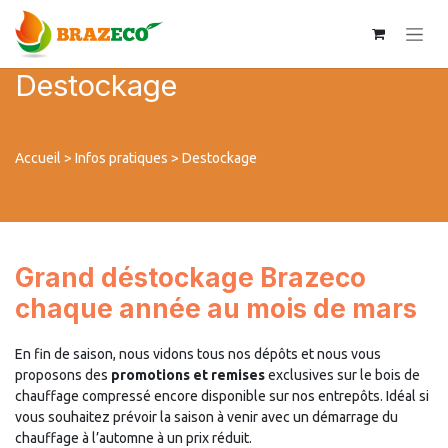
Se rendre au contenu
Destockage
Accueil
>
Infos pratiques
> Destockage
Grand déstockage Brazeco
chaque année au mois de mars
En fin de saison, nous vidons tous nos dépôts et nous vous
proposons des
promotions et remises
exclusives sur le bois de
chauffage compressé encore disponible sur nos entrepôts. Idéal si
vous souhaitez prévoir la saison à venir avec un démarrage du
chauffage à l’automne à un prix réduit.