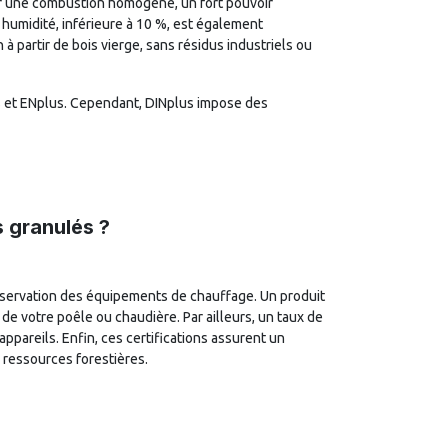
frir une combustion homogène, un fort pouvoir
e humidité, inférieure à 10 %, est également
à partir de bois vierge, sans résidus industriels ou
s et ENplus. Cependant, DINplus impose des
 granulés ?
éservation des équipements de chauffage. Un produit
n de votre poêle ou chaudière. Par ailleurs, un taux de
appareils. Enfin, ces certifications assurent un
 ressources forestières.