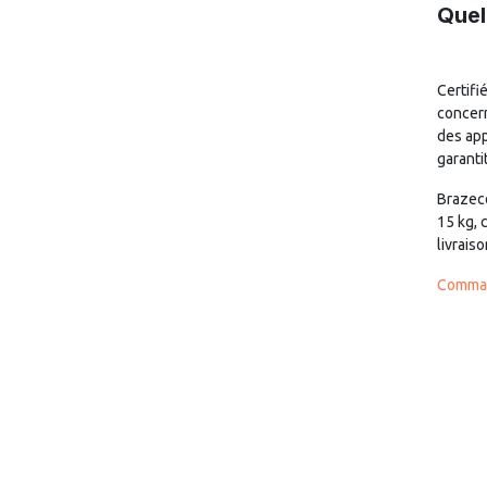
Quel
Certifi
concern
des app
garanti
Brazeco
15 kg, 
livrais
Comman