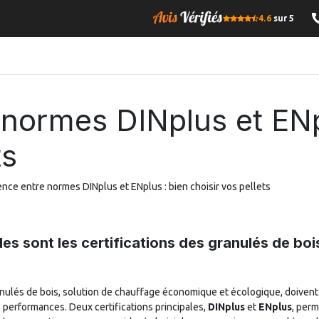
4.6
sur 5
OMPRESSE
BOIS DE CHAUFFAGE
GRANULES DE BOIS
I
 normes DINplus et ENp
ts
nce entre normes DINplus et ENplus : bien choisir vos pellets
les sont les certifications des granulés de boi
nulés de bois, solution de chauffage économique et écologique, doivent 
performances. Deux certifications principales,
DINplus
et
ENplus
, perm