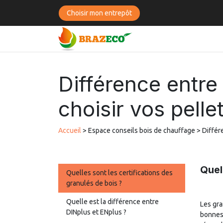
Se rendre au contenu
Choisir mon entrepôt
BOUTIQUE
BOIS C
Différence entre
choisir vos pelle
Accueil
> Espace conseils bois de chauffage > Différe
Quel
Quelles sont les certifications des
granulés de bois ?
Quelle est la différence entre
Les gra
DINplus et ENplus ?
bonnes 