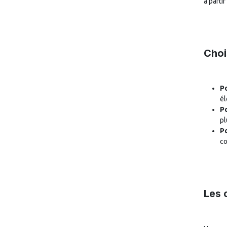
à parti
Choi
P
él
Po
pl
Po
co
Les 