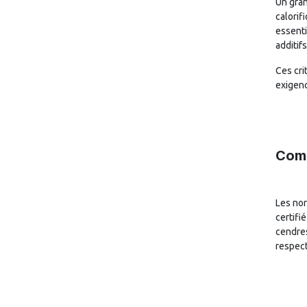
Un gran
calorif
essenti
additif
Ces cri
exigenc
Comm
Les nor
certifi
cendres
respect