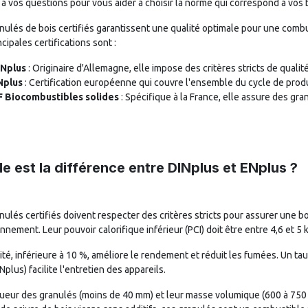
à vos questions pour vous aider à choisir la norme qui correspond à vos 
nulés de bois certifiés garantissent une qualité optimale pour une comb
ncipales certifications sont :
INplus
: Originaire d'Allemagne, elle impose des critères stricts de qual
Nplus
: Certification européenne qui couvre l'ensemble du cycle de produ
F Biocombustibles solides
: Spécifique à la France, elle assure des gr
le est la différence entre DINplus et ENplus ?
nulés certifiés doivent respecter des critères stricts pour assurer une b
onnement. Leur pouvoir calorifique inférieur (PCI) doit être entre 4,6 et 
ité, inférieure à 10 %, améliore le rendement et réduit les fumées. Un t
Nplus) facilite l'entretien des appareils.
ueur des granulés (moins de 40 mm) et leur masse volumique (600 à 750