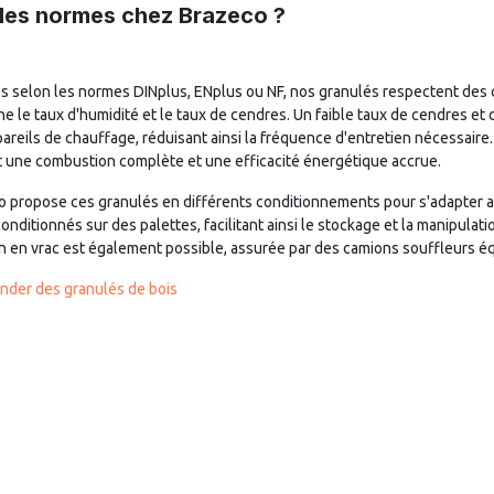
les normes chez Brazeco ?
és selon les normes DINplus, ENplus ou NF, nos granulés respectent des c
e le taux d'humidité et le taux de cendres. Un faible taux de cendres e
areils de chauffage, réduisant ainsi la fréquence d'entretien nécessaire. D
t une combustion complète et une efficacité énergétique accrue.
 propose ces granulés en différents conditionnements pour s'adapter au
conditionnés sur des palettes, facilitant ainsi le stockage et la manipula
on en vrac est également possible, assurée par des camions souffleurs é
der des granulés de bois