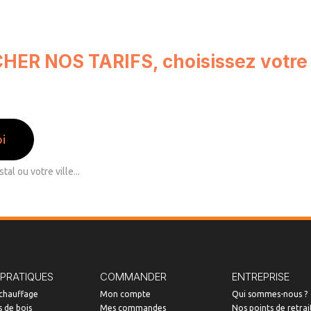
CHER NOS TARIFS, choisissez votr
i
 PRATIQUES
COMMANDER
ENTREPRISE
 chauffage
Mon compte
Qui sommes-nous ?
 de bois
Mes commandes
Nos points de retrai