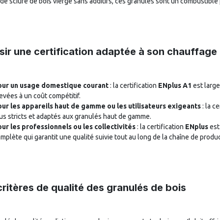
r de sciure de bois vierge sans additifs, ces granulés sont un combustible
sir une certification adaptée à son chauffage
our un usage domestique courant
: la certification
ENplus A1
est large
evées à un coût compétitif.
ur les appareils haut de gamme ou les utilisateurs exigeants
: la c
us stricts et adaptés aux granulés haut de gamme.
ur les professionnels ou les collectivités
: la certification
ENplus
est
mplète qui garantit une qualité suivie tout au long de la chaîne de produc
critères de qualité des granulés de bois