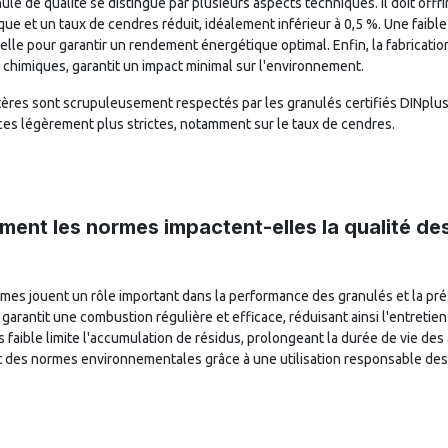
ulé de qualité se distingue par plusieurs aspects techniques. Il doit of
ique et un taux de cendres réduit, idéalement inférieur à 0,5 %. Une faibl
elle pour garantir un rendement énergétique optimal. Enfin, la fabrication 
s chimiques, garantit un impact minimal sur l'environnement.
tères sont scrupuleusement respectés par les granulés certifiés DINplu
es légèrement plus strictes, notamment sur le taux de cendres.
ent les normes impactent-elles la qualité des
mes jouent un rôle important dans la performance des granulés et la pr
é garantit une combustion régulière et efficace, réduisant ainsi l'entretie
 faible limite l'accumulation de résidus, prolongeant la durée de vie des 
 des normes environnementales grâce à une utilisation responsable des